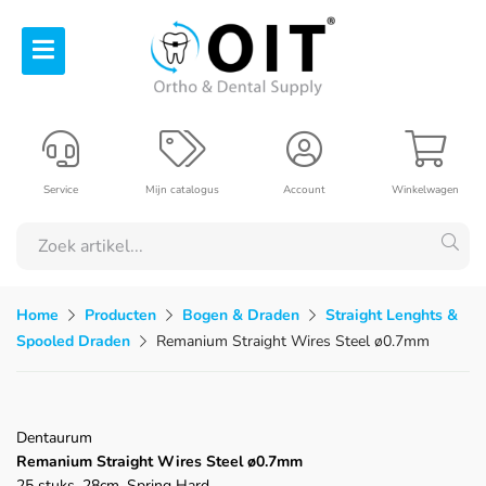
Service
Mijn catalogus
Account
Winkelwagen
Home
Producten
Bogen & Draden
Straight Lenghts &
Spooled Draden
Remanium Straight Wires Steel ø0.7mm
Dentaurum
Remanium Straight Wires Steel ø0.7mm
25 stuks, 28cm, Spring Hard