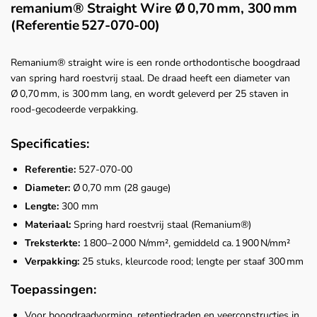
remanium® Straight Wire Ø 0,70 mm, 300 mm
(Referentie 527‑070‑00)
Remanium® straight wire is een ronde orthodontische boogdraad
van spring hard roestvrij staal. De draad heeft een diameter van
Ø 0,70 mm, is 300 mm lang, en wordt geleverd per 25 staven in
rood-gecodeerde verpakking.
Specificaties:
Referentie:
527‑070‑00
Diameter:
Ø 0,70 mm (28 gauge)
Lengte:
300 mm
Materiaal:
Spring hard roestvrij staal (Remanium®)
Treksterkte:
1 800–2 000 N/mm², gemiddeld ca. 1 900 N/mm²
Verpakking:
25 stuks, kleurcode rood; lengte per staaf 300 mm
Toepassingen:
Voor boogdraadvorming, retentiedraden en veerconstructies in