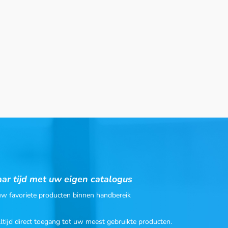
ar tijd met uw eigen catalogus
 uw favoriete producten binnen handbereik
Altijd direct toegang tot uw meest gebruikte producten.