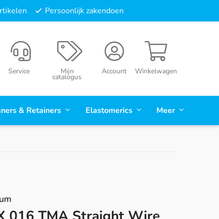
tikelen
Persoonlijk zakendoen
Service
Mijn
Account
Winkelwagen
catalogus
gners & Retainers
Elastomerics
Meer
rum
X 016 TMA Straight Wire