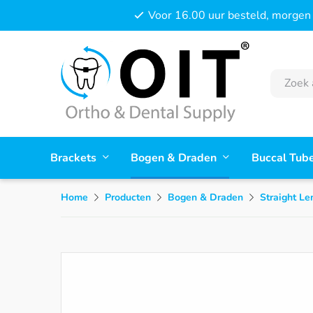
Voor 16.00 uur besteld, morgen 
Brackets
Bogen & Draden
Buccal Tub
Home
Producten
Bogen & Draden
Straight L