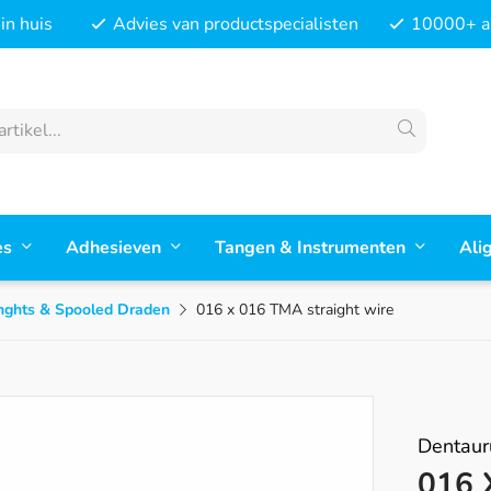
in huis
Advies van productspecialisten
10000+ ar
es
Adhesieven
Tangen & Instrumenten
Ali
enghts & Spooled Draden
016 x 016 TMA straight wire
Dentau
016 