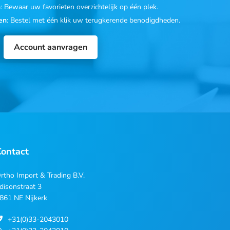
n
: Bewaar uw favorieten overzichtelijk op één plek.
en
: Bestel met één klik uw terugkerende benodigdheden.
Account aanvragen
Contact
rtho Import & Trading B.V.
disonstraat 3
861 NE Nijkerk
+31(0)33-2043010