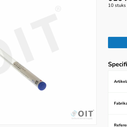
10 stuks
Specif
Artike
Fabrika
Referen