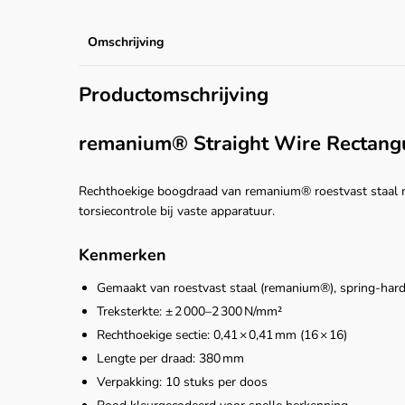
Omschrijving
Productomschrijving
remanium® Straight Wire Rectangu
Rechthoekige boogdraad van remanium® roestvast staal m
torsiecontrole bij vaste apparatuur.
Kenmerken
Gemaakt van roestvast staal (remanium®), spring-hard
Treksterkte: ± 2 000–2 300 N/mm²
Rechthoekige sectie: 0,41 × 0,41 mm (16 × 16)
Lengte per draad: 380 mm
Verpakking: 10 stuks per doos