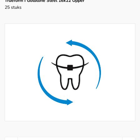
Trueform I Goldtone Steel 16x22 Upper
25 stuks