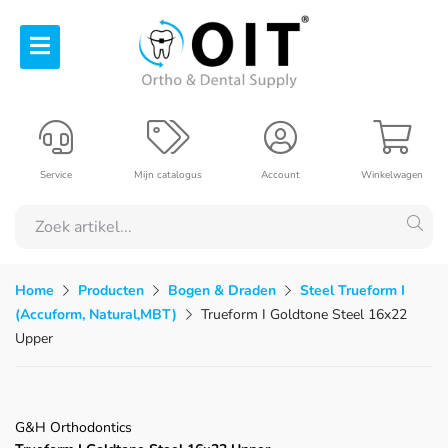
Service
Mijn catalogus
Account
Winkelwagen
Home
Producten
Bogen & Draden
Steel Trueform I
(Accuform, Natural,MBT)
Trueform I Goldtone Steel 16x22
Upper
G&H Orthodontics