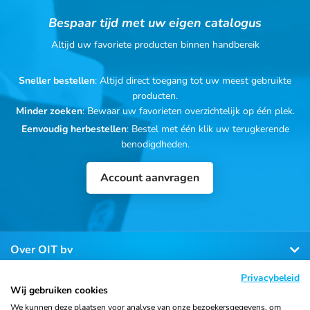
Bespaar tijd met uw eigen catalogus
Altijd uw favoriete producten binnen handbereik
Sneller bestellen
: Altijd direct toegang tot uw meest gebruikte
producten.
Minder zoeken
: Bewaar uw favorieten overzichtelijk op één plek.
Eenvoudig herbestellen
: Bestel met één klik uw terugkerende
benodigdheden.
Account aanvragen
Over OIT bv
Privacybeleid
Klantenservice
Wij gebruiken cookies
We kunnen deze plaatsen voor analyse van onze bezoekersgegevens, om