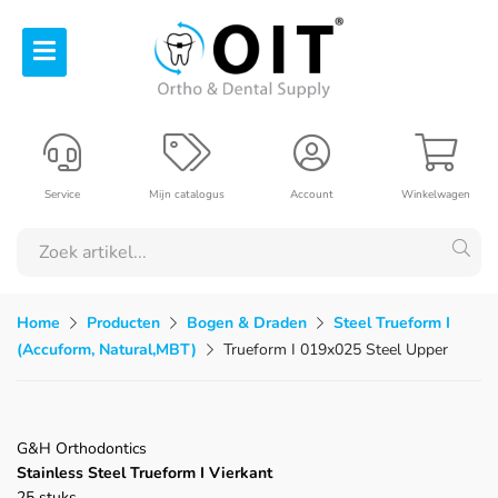
Service
Mijn catalogus
Account
Winkelwagen
Home
Producten
Bogen & Draden
Steel Trueform I
(Accuform, Natural,MBT)
Trueform I 019x025 Steel Upper
G&H Orthodontics
Stainless Steel Trueform I Vierkant
25 stuks