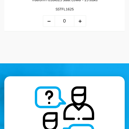
Trueform I 016x025 Steel Lower - 25 stuks
SSTFL1625