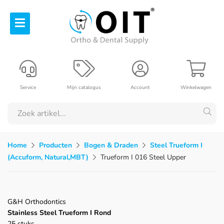
Service
Mijn catalogus
Account
Winkelwagen
Home
Producten
Bogen & Draden
Steel Trueform I
(Accuform, Natural,MBT)
Trueform I 016 Steel Upper
G&H Orthodontics
Stainless Steel Trueform I Rond
25 stuks