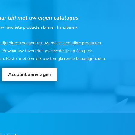
ar tijd met uw eigen catalogus
 uw favoriete producten binnen handbereik
Altijd direct toegang tot uw meest gebruikte producten.
n
: Bewaar uw favorieten overzichtelijk op één plek.
en
: Bestel met één klik uw terugkerende benodigdheden.
Account aanvragen