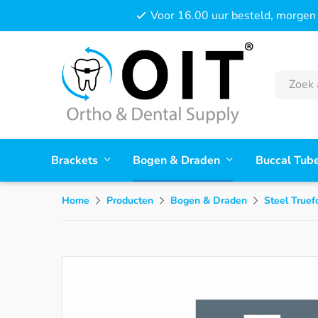
Voor 16.00 uur besteld, morgen 
Brackets
Bogen & Draden
Buccal Tub
Home
Producten
Bogen & Draden
Steel Truef