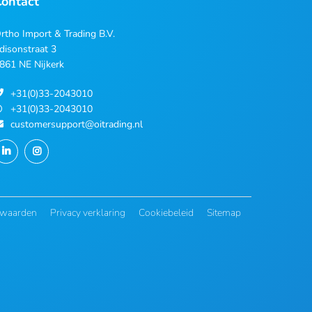
Contact
rtho Import & Trading B.V.
disonstraat 3
861 NE Nijkerk
+31(0)33-2043010
+31(0)33-2043010
customersupport@oitrading.nl
rwaarden
Privacy verklaring
Cookiebeleid
Sitemap