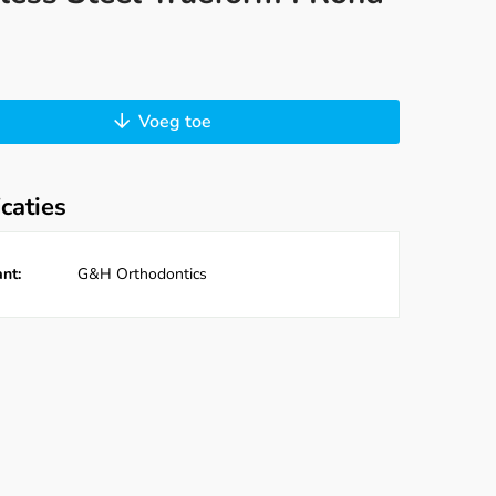
Voeg toe
icaties
nt:
G&H Orthodontics