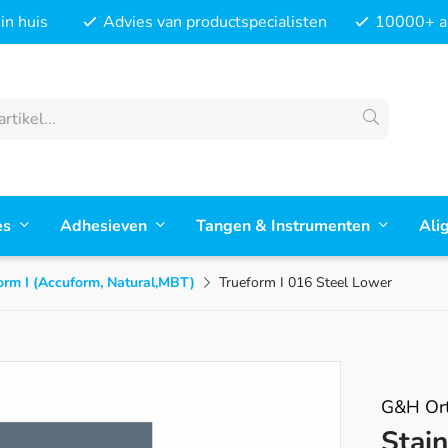
in huis
Advies van productspecialisten
10000+ ar
es
Adhesieven
Tangen & Instrumenten
Ali
orm I (Accuform, Natural,MBT)
Trueform I 016 Steel Lower
G&H Ort
Stain