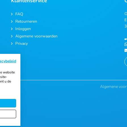
Klantenservice
O
FAQ
E
Retourneren
3
Inloggen
Algemene voorwaarden
Privacy
acybeleid
e website
site-
ent u de
Algemene voo