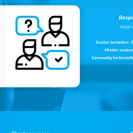
Bespa
Altijd
Sneller bestellen
: 
Minder zoeke
Eenvoudig herbestell