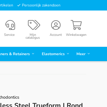
tikelen
Persoonlijk zakendoen
Service
Mijn
Account
Winkelwagen
catalogus
gners & Retainers
Elastomerics
Meer
hodontics
less Steel Trueform I Rond