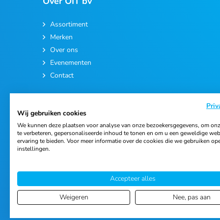
Over OIT bv
Assortiment
Merken
Over ons
Evenementen
Contact
Priv
Wij gebruiken cookies
We kunnen deze plaatsen voor analyse van onze bezoekersgegevens, om onz
te verbeteren, gepersonaliseerde inhoud te tonen en om u een geweldige web
ervaring te bieden. Voor meer informatie over de cookies die we gebruiken op
© 2026 Ortho Import & Trading B.V.
instellingen.
Accepteer alles
Weigeren
Nee, pas aan