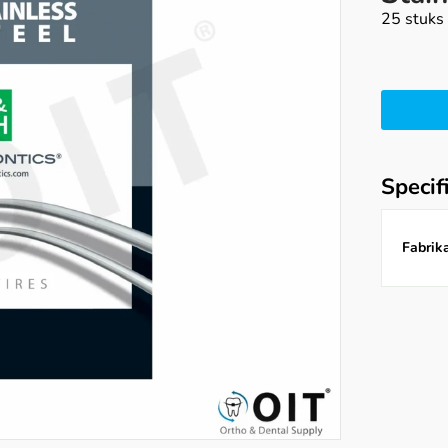
25 stuks
Specif
Fabrika