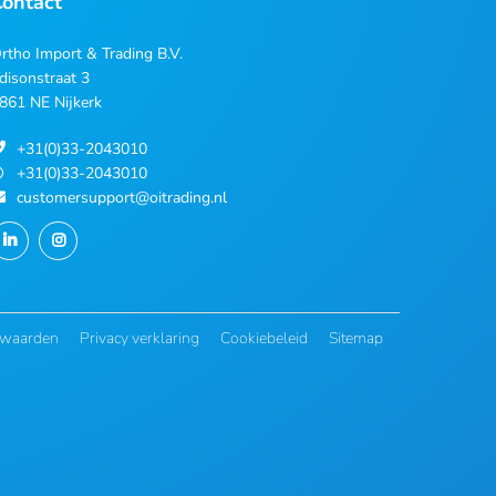
Contact
rtho Import & Trading B.V.
disonstraat 3
861 NE Nijkerk
+31(0)33-2043010
+31(0)33-2043010
customersupport@oitrading.nl
rwaarden
Privacy verklaring
Cookiebeleid
Sitemap