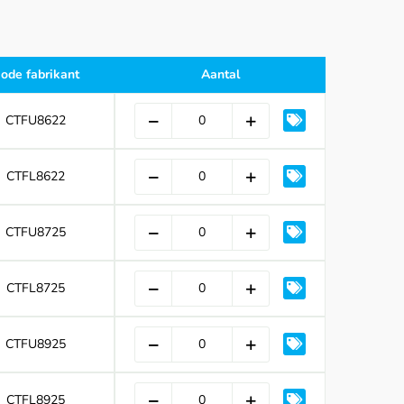
ode fabrikant
Aantal
CTFU8622
CTFL8622
CTFU8725
CTFL8725
CTFU8925
CTFL8925