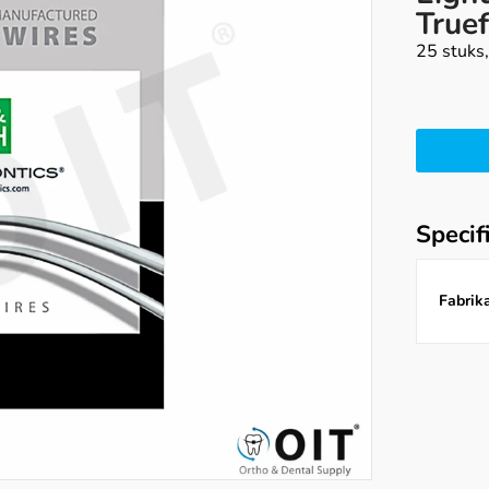
True
25 stuks,
Specif
Fabrika