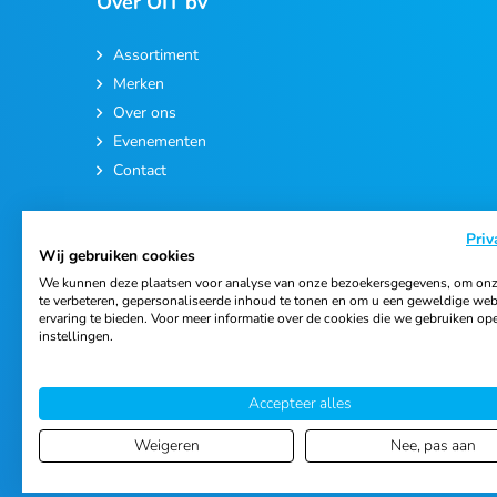
Over OIT bv
Assortiment
Merken
Over ons
Evenementen
Contact
Priv
Wij gebruiken cookies
We kunnen deze plaatsen voor analyse van onze bezoekersgegevens, om onz
te verbeteren, gepersonaliseerde inhoud te tonen en om u een geweldige web
ervaring te bieden. Voor meer informatie over de cookies die we gebruiken op
© 2026 Ortho Import & Trading B.V.
instellingen.
Accepteer alles
Weigeren
Nee, pas aan