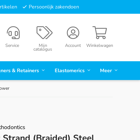
tikelen
Persoonlijk zakendoen
Service
Mijn
Account
Winkelwagen
catalogus
gners & Retainers
Elastomerics
Meer
Lower
hodontics
 Strand (Braided) Steel