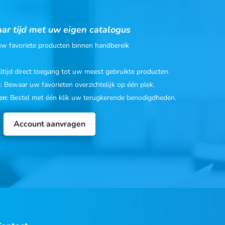
ar tijd met uw eigen catalogus
 uw favoriete producten binnen handbereik
Altijd direct toegang tot uw meest gebruikte producten.
n
: Bewaar uw favorieten overzichtelijk op één plek.
en
: Bestel met één klik uw terugkerende benodigdheden.
Account aanvragen