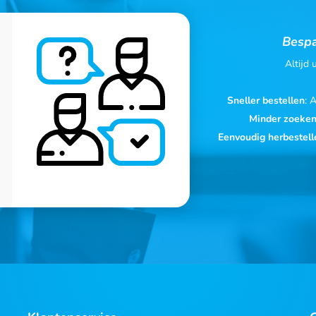
Bespa
Altijd
Sneller bestellen
: 
Minder zoeke
Eenvoudig herbestell