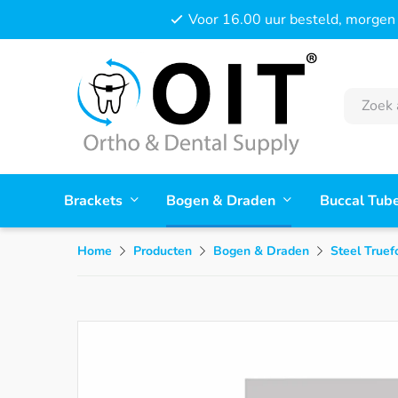
Voor 16.00 uur besteld, morgen 
Brackets
Bogen & Draden
Buccal Tub
Home
Producten
Bogen & Draden
Steel Truef