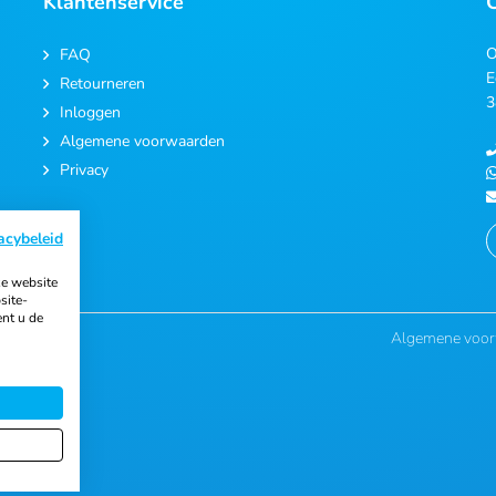
Klantenservice
O
FAQ
E
Retourneren
3
Inloggen
Algemene voorwaarden
Privacy
acybeleid
e website
site-
ent u de
Algemene voo