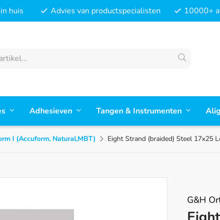
in huis
Advies van productspecialisten
10000+ ar
es
Adhesieven
Tangen & Instrumenten
Ali
orm I (Accuform, Natural,MBT)
Eight Strand (braided) Steel 17x25 
G&H Ort
Eight