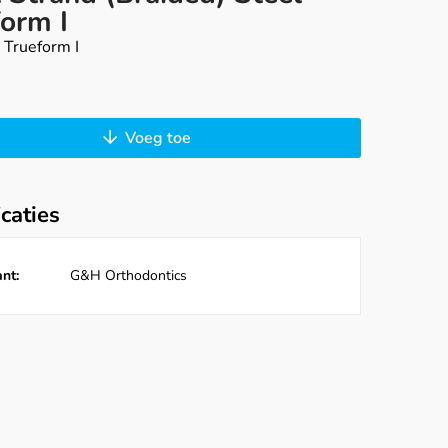
form I
 Trueform I
Voeg toe
icaties
nt:
G&H Orthodontics