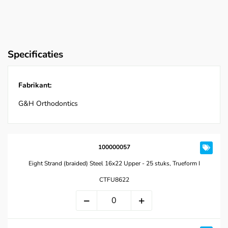
Specificaties
Fabrikant:
G&H Orthodontics
100000057
Eight Strand (braided) Steel 16x22 Upper - 25 stuks, Trueform I
CTFU8622