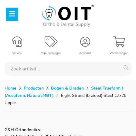
Service
Mijn catalogus
Account
Winkelwagen
Home
Producten
Bogen & Draden
Steel Trueform I
(Accuform, Natural,MBT)
Eight Strand (braided) Steel 17x25
Upper
G&H Orthodontics