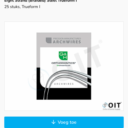
Eight Strand (Braided) Steel Trueform I
25 stuks, Trueform I
Voeg toe