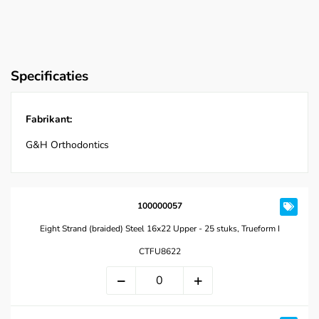
Specificaties
Fabrikant:
G&H Orthodontics
100000057
Eight Strand (braided) Steel 16x22 Upper - 25 stuks, Trueform I
CTFU8622