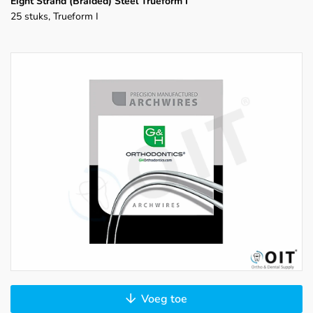
Eight Strand (Braided) Steel Trueform I
25 stuks, Trueform I
Voeg toe