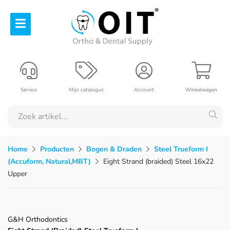
Service
Mijn catalogus
Account
Winkelwagen
Home
Producten
Bogen & Draden
Steel Trueform I
(Accuform, Natural,MBT)
Eight Strand (braided) Steel 16x22
Upper
G&H Orthodontics