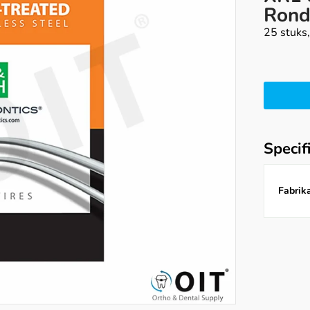
Ron
25 stuks
Specif
Fabrika