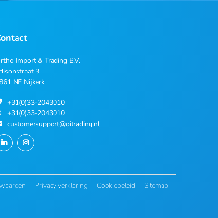
Contact
rtho Import & Trading B.V.
disonstraat 3
861 NE Nijkerk
+31(0)33-2043010
+31(0)33-2043010
customersupport@oitrading.nl
rwaarden
Privacy verklaring
Cookiebeleid
Sitemap