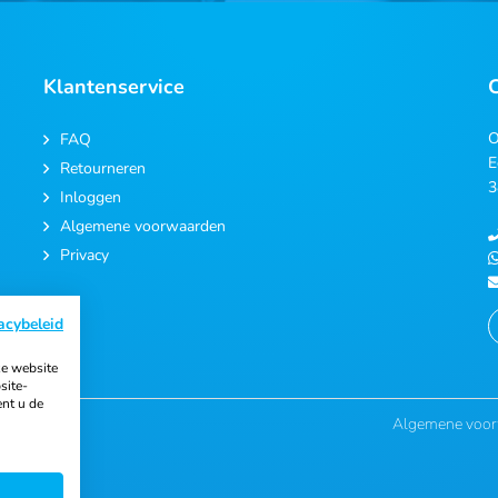
Klantenservice
O
FAQ
E
Retourneren
3
Inloggen
Algemene voorwaarden
Privacy
acybeleid
e website
site-
ent u de
Algemene voo