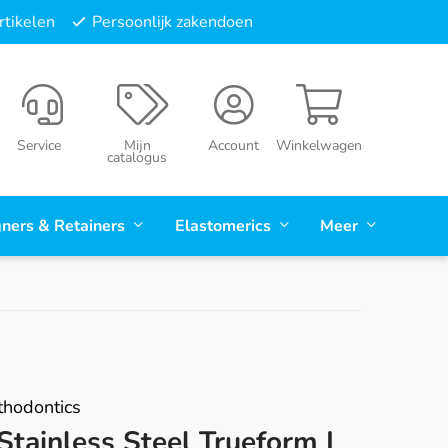
tikelen
Persoonlijk zakendoen
Service
Mijn
Account
Winkelwagen
catalogus
gners & Retainers
Elastomerics
Meer
hodontics
tainless Steel Trueform I