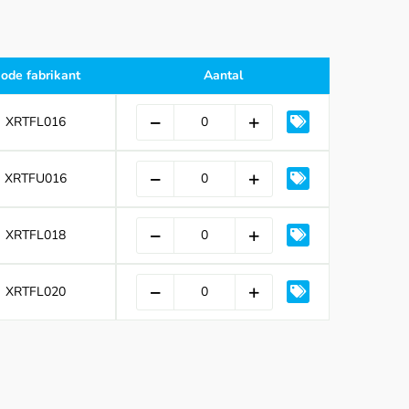
ode fabrikant
Aantal
XRTFL016
XRTFU016
XRTFL018
XRTFL020