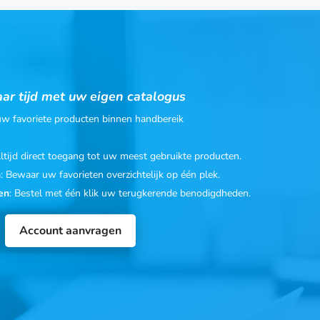
ar tijd met uw eigen catalogus
 uw favoriete producten binnen handbereik
Altijd direct toegang tot uw meest gebruikte producten.
n
: Bewaar uw favorieten overzichtelijk op één plek.
en
: Bestel met één klik uw terugkerende benodigdheden.
Account aanvragen