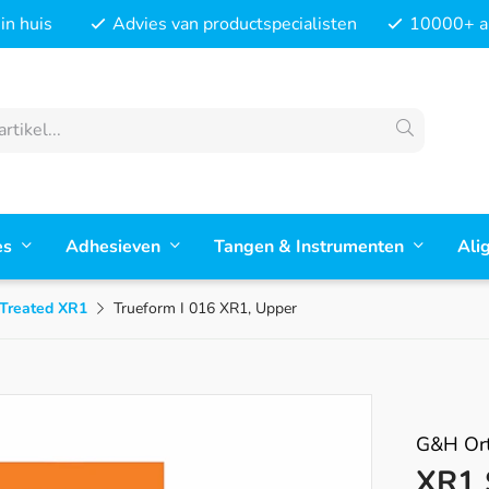
in huis
Advies van productspecialisten
10000+ ar
es
Adhesieven
Tangen & Instrumenten
Ali
-Treated XR1
Trueform I 016 XR1, Upper
G&H Ort
XR1 S