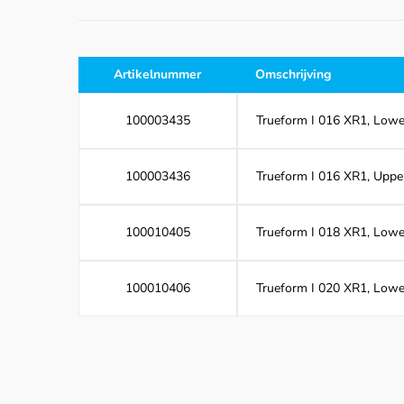
Artikelnummer
Omschrijving
100003435
Trueform I 016 XR1, Lower
100003436
Trueform I 016 XR1, Upper
100010405
Trueform I 018 XR1, Lower
100010406
Trueform I 020 XR1, Lower