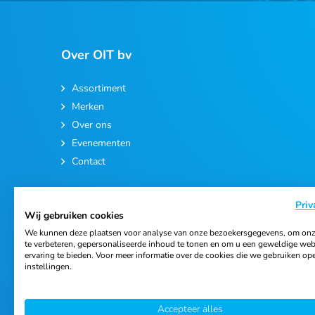
Over OIT bv
Assortiment
Merken
Over ons
Evenementen
Contact
Priv
Wij gebruiken cookies
We kunnen deze plaatsen voor analyse van onze bezoekersgegevens, om onz
te verbeteren, gepersonaliseerde inhoud te tonen en om u een geweldige web
ervaring te bieden. Voor meer informatie over de cookies die we gebruiken op
© 2026 Ortho Import & Trading B.V.
instellingen.
Accepteer alles