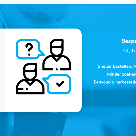
Bespa
Altijd
Sneller bestellen
: 
Minder zoeke
Eenvoudig herbestell