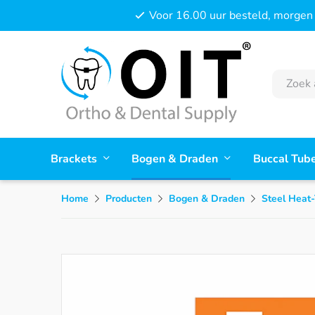
Voor 16.00 uur besteld, morgen 
Brackets
Bogen & Draden
Buccal Tub
Home
Producten
Bogen & Draden
Steel Heat