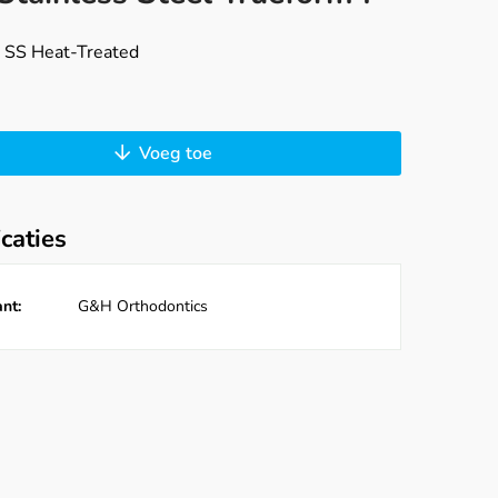
d
, SS Heat-Treated
Voeg toe
icaties
nt:
G&H Orthodontics