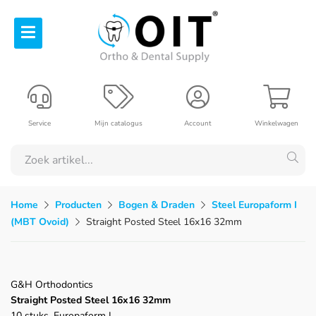
Service
Mijn catalogus
Account
Winkelwagen
Home
Producten
Bogen & Draden
Steel Europaform I
(MBT Ovoid)
Straight Posted Steel 16x16 32mm
G&H Orthodontics
Straight Posted Steel 16x16 32mm
10 stuks, Europaform I