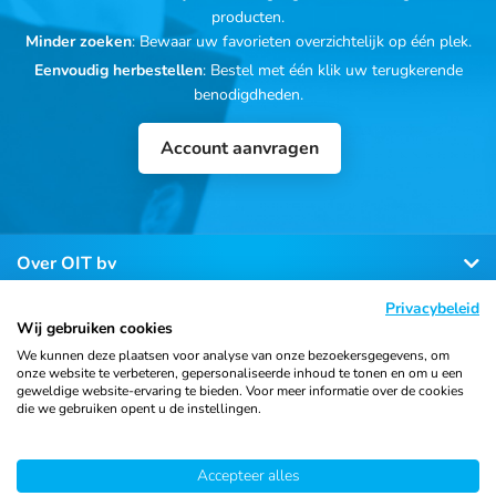
producten.
Minder zoeken
: Bewaar uw favorieten overzichtelijk op één plek.
Eenvoudig herbestellen
: Bestel met één klik uw terugkerende
benodigdheden.
Account aanvragen
Over OIT bv
Privacybeleid
Klantenservice
Wij gebruiken cookies
We kunnen deze plaatsen voor analyse van onze bezoekersgegevens, om
onze website te verbeteren, gepersonaliseerde inhoud te tonen en om u een
Contact
geweldige website-ervaring te bieden. Voor meer informatie over de cookies
die we gebruiken opent u de instellingen.
Accepteer alles
© 2026 Ortho Import
Algemene voorwaarden
Privacy