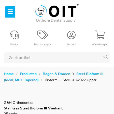
Service
Mijn catalogus
Account
Winkelwagen
Home
Producten
Bogen & Draden
Steel Bioform III
(Ideal, MBT Tapered)
Bioform III Steel 016x022 Upper
G&H Orthodontics
Stainless Steel Bioform III Vierkant
25 stuks