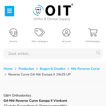
Service
Mijn catalogus
Account
Winkelwagen
Home
Producten
Bogen & Draden
Niti Reverse Curve
Reverse Curve G4-Niti Europa II 19x25 UP
G&H Orthodontics
G4-Niti Reverse Curve Europa II Vierkant
10 stuks Europaform II, Damon compatible