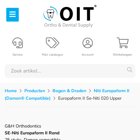
Service
Mijn catalogus
Account
Winkelwagen
Home
Producten
Bogen & Draden
Niti Europaform II
(Damon® Compatible)
Europaform II Se-Niti 020 Upper
G&H Orthodontics
SE-Niti Europaform II Rond
25 stuks, Damon compatible