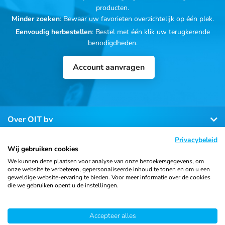
producten.
Minder zoeken
: Bewaar uw favorieten overzichtelijk op één plek.
Eenvoudig herbestellen
: Bestel met één klik uw terugkerende
benodigdheden.
Account aanvragen
Over OIT bv
Privacybeleid
Klantenservice
Wij gebruiken cookies
We kunnen deze plaatsen voor analyse van onze bezoekersgegevens, om
onze website te verbeteren, gepersonaliseerde inhoud te tonen en om u een
Contact
geweldige website-ervaring te bieden. Voor meer informatie over de cookies
die we gebruiken opent u de instellingen.
Accepteer alles
© 2026 Ortho Import
Algemene voorwaarden
Privacy