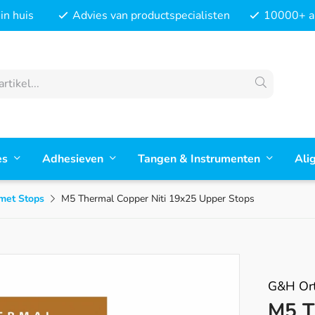
in huis
Advies van productspecialisten
10000+ ar
es
Adhesieven
Tangen & Instrumenten
Ali
 met Stops
M5 Thermal Copper Niti 19x25 Upper Stops
G&H Ort
M5 T