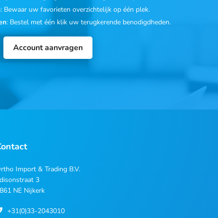
n
: Bewaar uw favorieten overzichtelijk op één plek.
en
: Bestel met één klik uw terugkerende benodigdheden.
Account aanvragen
Contact
rtho Import & Trading B.V.
disonstraat 3
861 NE Nijkerk
+31(0)33-2043010