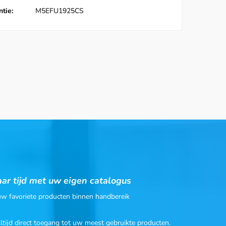
tie:
M5EFU1925CS
ar tijd met uw eigen catalogus
 uw favoriete producten binnen handbereik
Altijd direct toegang tot uw meest gebruikte producten.