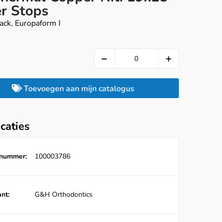
r Stops
ack, Europaform I
Toevoegen aan mijn catalogus
icaties
lnummer:
100003786
nt:
G&H Orthodontics