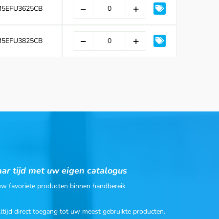
5EFU3625CB
5EFU3825CB
ar tijd met uw eigen catalogus
 uw favoriete producten binnen handbereik
Altijd direct toegang tot uw meest gebruikte producten.