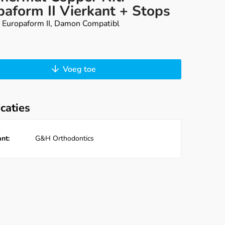
paform II Vierkant + Stops
, Europaform II, Damon Compatibl
Voeg toe
icaties
nt:
G&H Orthodontics