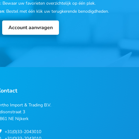
n
: Bewaar uw favorieten overzichtelijk op één plek.
en
: Bestel met één klik uw terugkerende benodigdheden.
Account aanvragen
Contact
rtho Import & Trading B.V.
disonstraat 3
861 NE Nijkerk
+31(0)33-2043010
+31(0)33-2043010