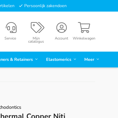
tikelen
Persoonlijk zakendoen
Service
Mijn
Account
Winkelwagen
catalogus
gners & Retainers
Elastomerics
Meer
hodontics
hermal Copper Niti