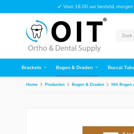
Voor 16.00 uur besteld, morgen 
Brackets
Bogen & Draden
Buccal Tub
Home
Producten
Bogen & Draden
Niti Bogen