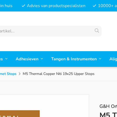
in huis
Advies van productspecialisten
10000+ ar
es
Adhesieven
Tangen & Instrumenten
Ali
 met Stops
M5 Thermal Copper Niti 19x25 Upper Stops
G&H Ort
M5 T