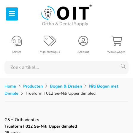
Service
Mijn catalogus
Account
Winkelwagen
Home
Producten
Bogen & Draden
Niti Bogen met
Dimple
Trueform I 012 Se-Niti Upper dimpled
G&H Orthodontics
Trueform I 012 Se-Niti Upper dimpled
25 stuks