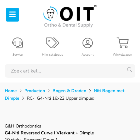
Service
Mijn catalogus
Account
Winkelwagen
Home
Producten
Bogen & Draden
Niti Bogen met
Dimple
RC-I G4-Niti 16x22 Upper dimpled
G&H Orthodontics
G4-Niti Reversed Curve I Vierkant + Dimple
10 stuks, Reversed Curve 1