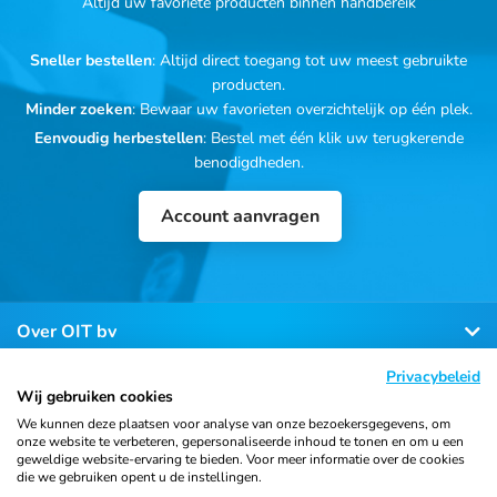
Altijd uw favoriete producten binnen handbereik
Sneller bestellen
: Altijd direct toegang tot uw meest gebruikte
producten.
Minder zoeken
: Bewaar uw favorieten overzichtelijk op één plek.
Eenvoudig herbestellen
: Bestel met één klik uw terugkerende
benodigdheden.
Account aanvragen
Over OIT bv
Privacybeleid
Klantenservice
Wij gebruiken cookies
We kunnen deze plaatsen voor analyse van onze bezoekersgegevens, om
onze website te verbeteren, gepersonaliseerde inhoud te tonen en om u een
Contact
geweldige website-ervaring te bieden. Voor meer informatie over de cookies
die we gebruiken opent u de instellingen.