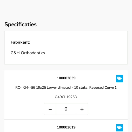
Specificaties
Fabrikant:
G&H Orthodontics
100002839
RC-I G4-Niti 19x25 Lower dimpled - 10 stuks, Reversed Curve 1
G4RCL1925D
100003619