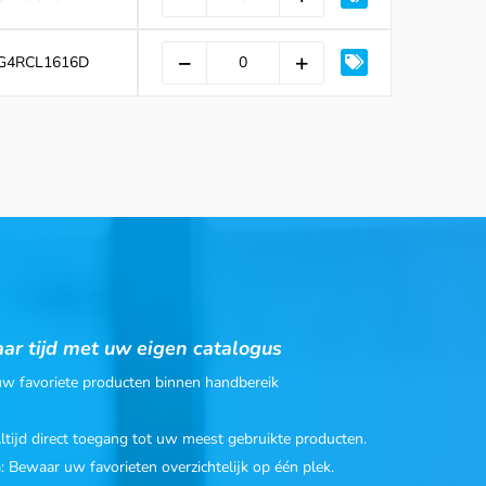
G4RCL1616D
ar tijd met uw eigen catalogus
 uw favoriete producten binnen handbereik
Altijd direct toegang tot uw meest gebruikte producten.
n
: Bewaar uw favorieten overzichtelijk op één plek.