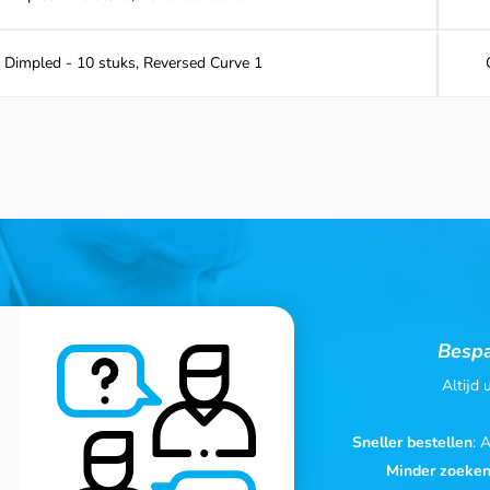
 Dimpled - 10 stuks, Reversed Curve 1
Bespa
Altijd
Sneller bestellen
: 
Minder zoeke