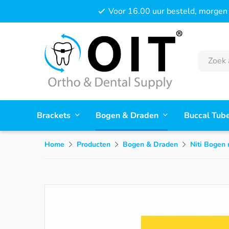
Voor 16.00 uur besteld, morgen 
Brackets
Bogen & Draden
Buccal Tub
Home
Producten
Bogen & Draden
Niti Bogen