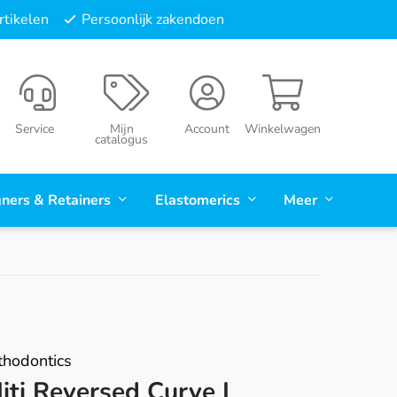
tikelen
Persoonlijk zakendoen
Service
Mijn
Account
Winkelwagen
catalogus
gners & Retainers
Elastomerics
Meer
hodontics
iti Reversed Curve I