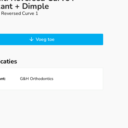
kant + Dimple
, Reversed Curve 1
Voeg toe
icaties
nt:
G&H Orthodontics