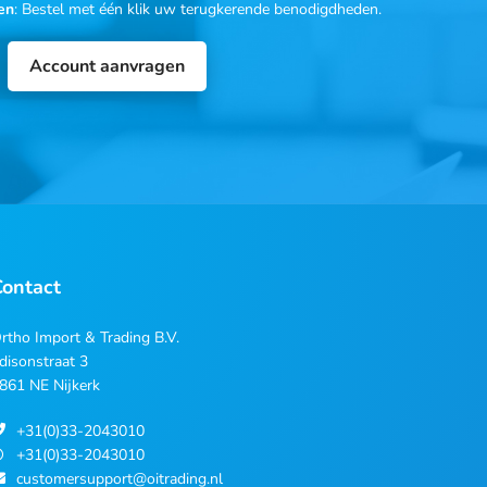
en
: Bestel met één klik uw terugkerende benodigdheden.
Account aanvragen
Contact
rtho Import & Trading B.V.
disonstraat 3
861 NE Nijkerk
+31(0)33-2043010
+31(0)33-2043010
customersupport@oitrading.nl