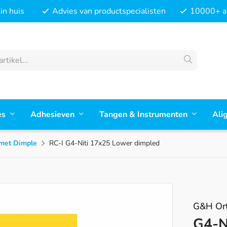
in huis
Advies van productspecialisten
10000+ ar
es
Adhesieven
Tangen & Instrumenten
Ali
 met Dimple
RC-I G4-Niti 17x25 Lower dimpled
G&H Ort
G4-N