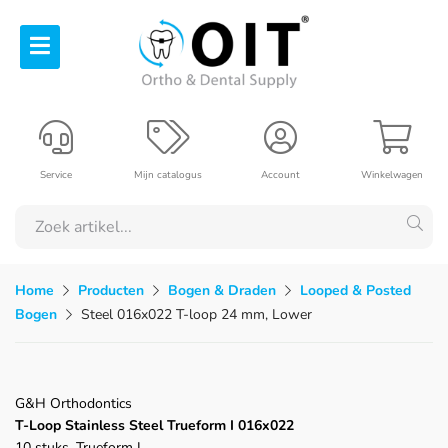
Service
Mijn catalogus
Account
Winkelwagen
Home
Producten
Bogen & Draden
Looped & Posted
Bogen
Steel 016x022 T-loop 24 mm, Lower
G&H Orthodontics
T-Loop Stainless Steel Trueform I 016x022
10 stuks, Trueform I