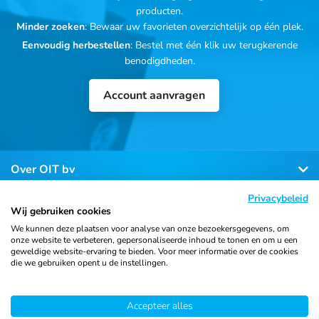
producten.
Minder zoeken
: Bewaar uw favorieten overzichtelijk op één plek.
Eenvoudig herbestellen
: Bestel met één klik uw terugkerende
benodigdheden.
Account aanvragen
Over OIT bv
Privacybeleid
Klantenservice
Wij gebruiken cookies
We kunnen deze plaatsen voor analyse van onze bezoekersgegevens, om
onze website te verbeteren, gepersonaliseerde inhoud te tonen en om u een
Contact
geweldige website-ervaring te bieden. Voor meer informatie over de cookies
die we gebruiken opent u de instellingen.
Accepteer alles
© 2026 Ortho Import
Algemene voorwaarden
Privacy