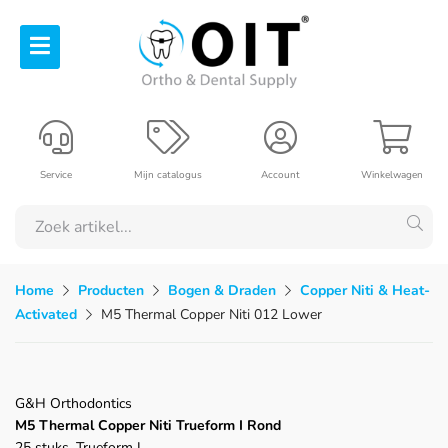
Service
Mijn catalogus
Account
Winkelwagen
Home
Producten
Bogen & Draden
Copper Niti & Heat-
Activated
M5 Thermal Copper Niti 012 Lower
G&H Orthodontics
M5 Thermal Copper Niti Trueform I Rond
25 stuks, Trueform I