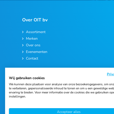
Over OIT bv
Assortiment
Merken
Over ons
Evenementen
Contact
Priv
Wij gebruiken cookies
We kunnen deze plaatsen voor analyse van onze bezoekersgegevens, om onz
te verbeteren, gepersonaliseerde inhoud te tonen en om u een geweldige web
ervaring te bieden. Voor meer informatie over de cookies die we gebruiken op
© 2026 Ortho Import & Trading B.V.
instellingen.
Accepteer alles