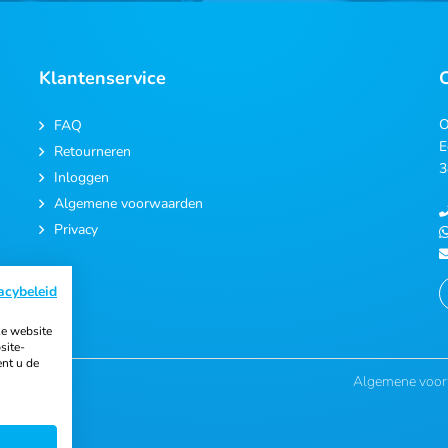
Klantenservice
O
FAQ
E
Retourneren
3
Inloggen
Algemene voorwaarden
Privacy
acybeleid
e website
site-
ent u de
Algemene voo