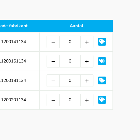
ode fabrikant
Aantal
11200141134
11200161134
11200181134
11200201134