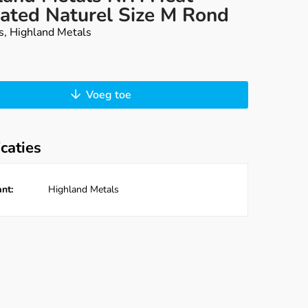
vated Naturel Size M Rond
s, Highland Metals
Voeg toe
icaties
nt:
Highland Metals