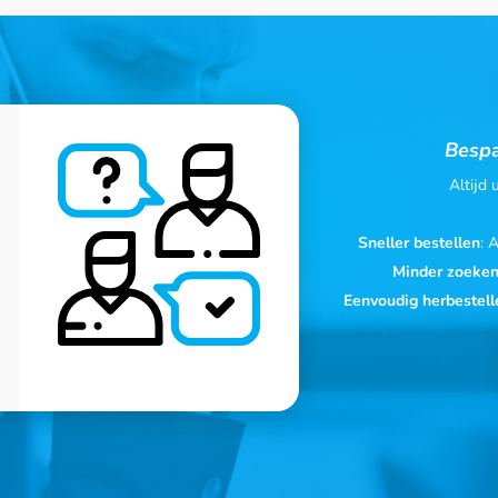
Bespa
Altijd
Sneller bestellen
: 
Minder zoeke
Eenvoudig herbestell