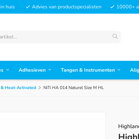
in huis
Advies van productspecialisten
10000+ ar
es
Adhesieven
Tangen & Instrumenten
Ali
 & Heat-Activated
NiTi HA 014 Naturel Size M HL
Highlan
High