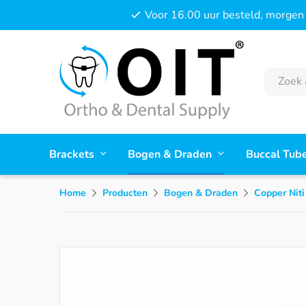
Voor 16.00 uur besteld, morgen 
Brackets
Bogen & Draden
Buccal Tub
Home
Producten
Bogen & Draden
Copper Niti