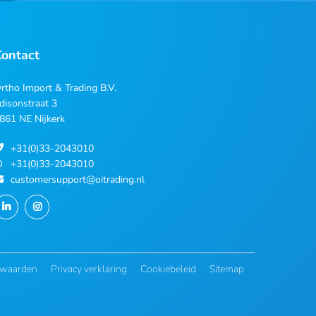
Contact
rtho Import & Trading B.V.
disonstraat 3
861 NE Nijkerk
+31(0)33-2043010
+31(0)33-2043010
customersupport@oitrading.nl
rwaarden
Privacy verklaring
Cookiebeleid
Sitemap