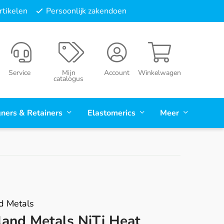
tikelen
Persoonlijk zakendoen
Service
Mijn
Account
Winkelwagen
catalogus
gners & Retainers
Elastomerics
Meer
d Metals
land Metals NiTi Heat