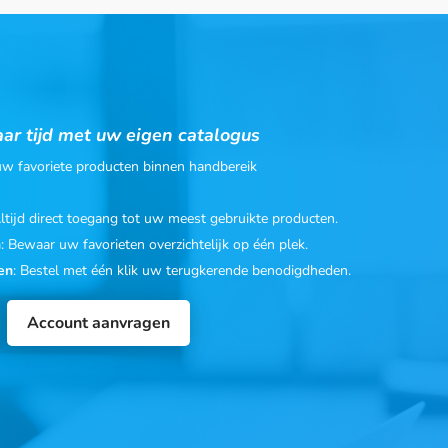
ar tijd met uw eigen catalogus
 uw favoriete producten binnen handbereik
Altijd direct toegang tot uw meest gebruikte producten.
n
: Bewaar uw favorieten overzichtelijk op één plek.
en
: Bestel met één klik uw terugkerende benodigdheden.
Account aanvragen