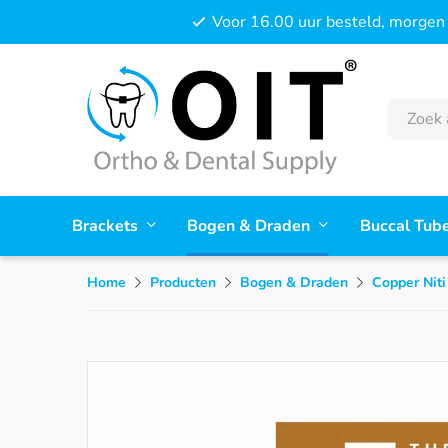
Voor 16.00 uur besteld, morgen 
Brackets
Bogen & Draden
Buccal Tub
Home
Producten
Bogen & Draden
Copper Niti