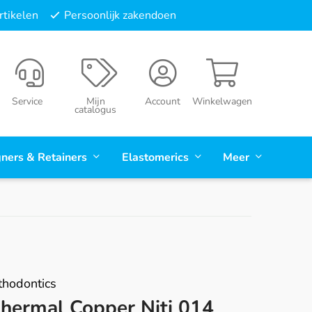
tikelen
Persoonlijk zakendoen
Service
Mijn
Account
Winkelwagen
catalogus
gners & Retainers
Elastomerics
Meer
hodontics
hermal Copper Niti 014