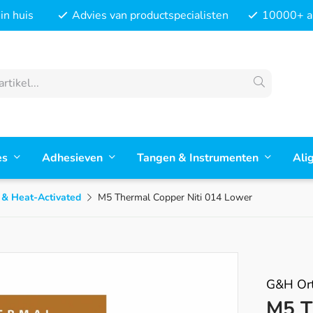
in huis
Advies van productspecialisten
10000+ ar
es
Adhesieven
Tangen & Instrumenten
Ali
 & Heat-Activated
M5 Thermal Copper Niti 014 Lower
G&H Ort
M5 T