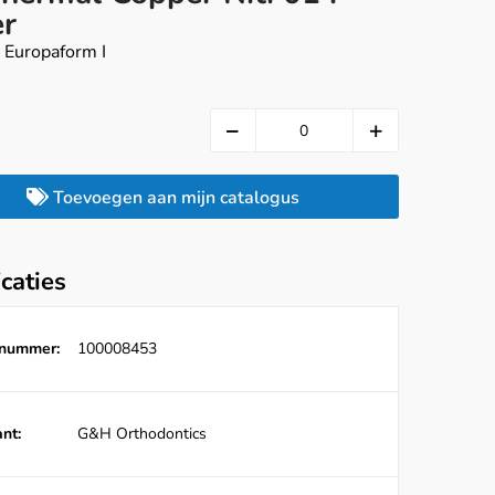
r
 Europaform I
Toevoegen aan mijn catalogus
icaties
lnummer:
100008453
nt:
G&H Orthodontics