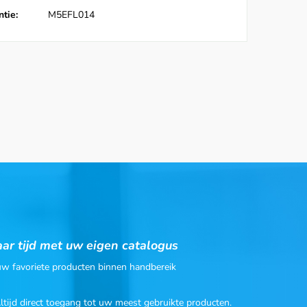
tie:
M5EFL014
ar tijd met uw eigen catalogus
 uw favoriete producten binnen handbereik
Altijd direct toegang tot uw meest gebruikte producten.