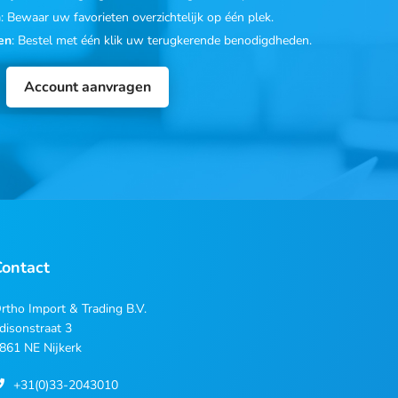
n
: Bewaar uw favorieten overzichtelijk op één plek.
en
: Bestel met één klik uw terugkerende benodigdheden.
Account aanvragen
Contact
rtho Import & Trading B.V.
disonstraat 3
861 NE Nijkerk
+31(0)33-2043010