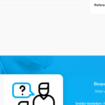
Referen
Bespa
Altijd
Sneller bestellen
: 