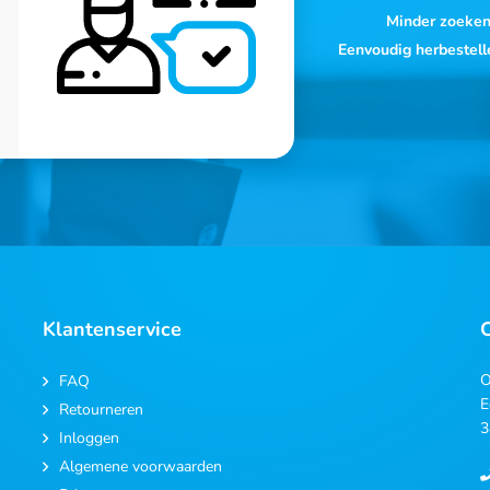
Minder zoeke
Eenvoudig herbestell
Klantenservice
O
FAQ
E
Retourneren
3
Inloggen
Algemene voorwaarden