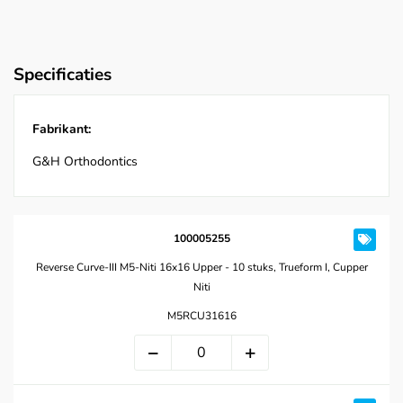
Specificaties
Fabrikant:
G&H Orthodontics
100005255
Reverse Curve-III M5-Niti 16x16 Upper - 10 stuks, Trueform I, Cupper
Niti
M5RCU31616