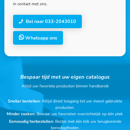
in contact met ons.
Bel naar 033-2043010
Whatsapp ons
Bespaar tijd met uw eigen catalogus
Altijd uw favoriete producten binnen handbereik
Sneller bestellen
: Altijd direct toegang tot uw meest gebruikte
producten.
Minder zoeken
: Bewaar uw favorieten overzichtelijk op één plek.
Eenvoudig herbestellen
: Bestel met één klik uw terugkerende
benodigdheden.