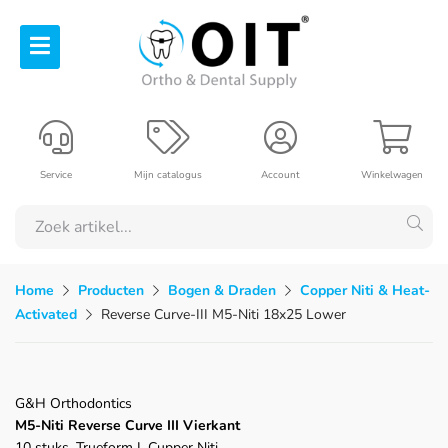
Service
Mijn catalogus
Account
Winkelwagen
Home
Producten
Bogen & Draden
Copper Niti & Heat-
Activated
Reverse Curve-III M5-Niti 18x25 Lower
G&H Orthodontics
M5-Niti Reverse Curve III Vierkant
10 stuks, Trueform I, Cupper Niti