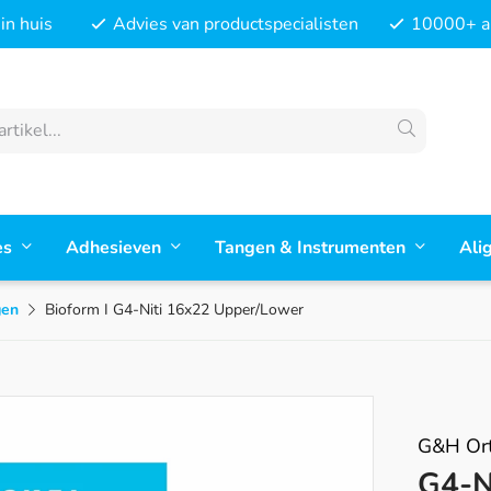
in huis
Advies van productspecialisten
10000+ ar
es
Adhesieven
Tangen & Instrumenten
Ali
gen
Bioform I G4-Niti 16x22 Upper/Lower
G&H Ort
G4-Ni