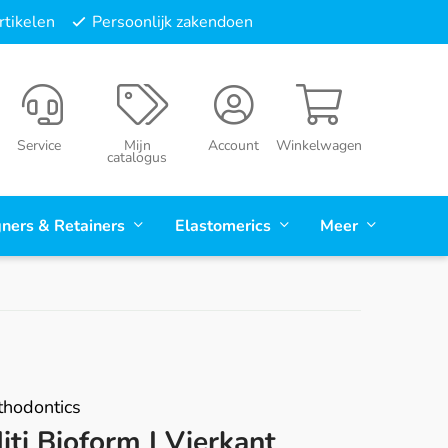
tikelen
Persoonlijk zakendoen
Service
Mijn
Account
Winkelwagen
catalogus
gners & Retainers
Elastomerics
Meer
hodontics
ti Bioform I Vierkant