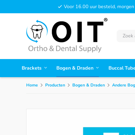
Voor 16.00 uur besteld, morgen 
Brackets
Bogen & Draden
Buccal Tub
Home
Producten
Bogen & Draden
Andere Bo