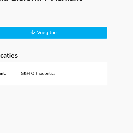
Voeg toe
icaties
nt:
G&H Orthodontics