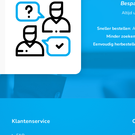
Bespa
Altijd
Sneller bestellen
: 
Minder zoeke
Eenvoudig herbestell
Klantenservice