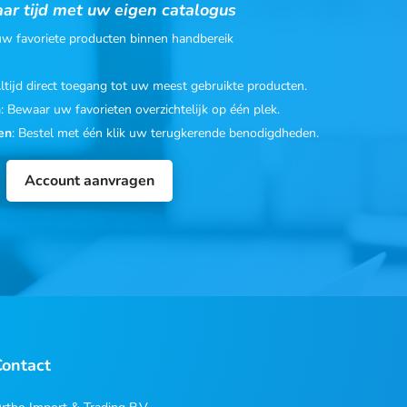
ar tijd met uw eigen catalogus
 uw favoriete producten binnen handbereik
Altijd direct toegang tot uw meest gebruikte producten.
n
: Bewaar uw favorieten overzichtelijk op één plek.
en
: Bestel met één klik uw terugkerende benodigdheden.
Account aanvragen
Contact