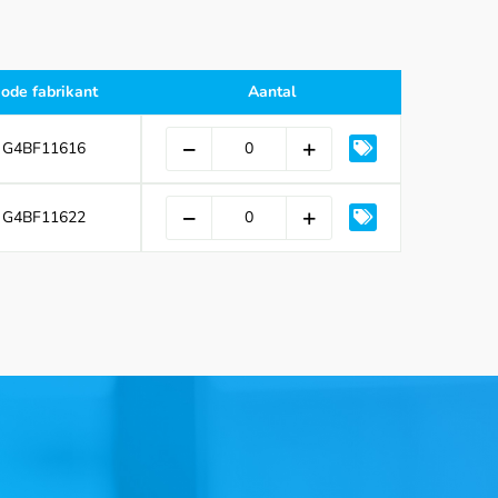
ode fabrikant
Aantal
G4BF11616
G4BF11622