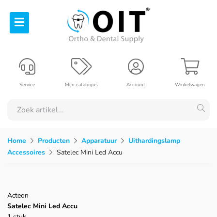
Service
Mijn catalogus
Account
Winkelwagen
Home
Producten
Apparatuur
Uithardingslamp
Accessoires
Satelec Mini Led Accu
Acteon
Satelec Mini Led Accu
1 stuk