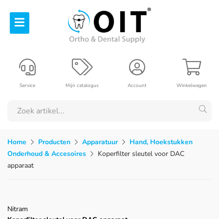
Service
Mijn catalogus
Account
Winkelwagen
Home
Producten
Apparatuur
Hand, Hoekstukken
Onderhoud & Accesoires
Koperfilter sleutel voor DAC
apparaat
Nitram