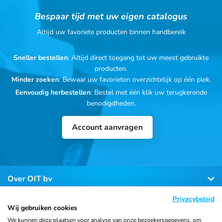
Bespaar tijd met uw eigen catalogus
Altijd uw favoriete producten binnen handbereik
Sneller bestellen
: Altijd direct toegang tot uw meest gebruikte
producten.
Minder zoeken
: Bewaar uw favorieten overzichtelijk op één plek.
Eenvoudig herbestellen
: Bestel met één klik uw terugkerende
benodigdheden.
Account aanvragen
Over OIT bv
Privacybeleid
Klantenservice
Wij gebruiken cookies
We kunnen deze plaatsen voor analyse van onze bezoekersgegevens, om