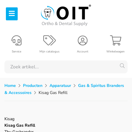
Service
Mijn catalogus
Account
Winkelwagen
Home
Producten
Apparatuur
Gas & Spiritus Branders
& Accessoires
Kisag Gas Refill
Kisag
Kisag Gas Refill
Tbv Gasbrander