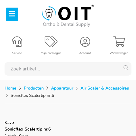
Service
Mijn catalogus
Account
Winkelwagen
Home
Producten
Apparatuur
Air Scaler & Accessoires
Sonicflex Scalertip nr.6
Kavo
Sonicflex Scalertip nr.6
1 stuk, Kavo