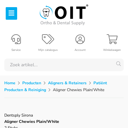
Service
Mijn catalogus
Account
Winkelwagen
Home
Producten
Aligners & Retainers
Patiënt
Producten & Reiniging
Aligner Chewies Plain/White
Dentsply Sirona
Aligner Chewies Plain/White
2 Stuks