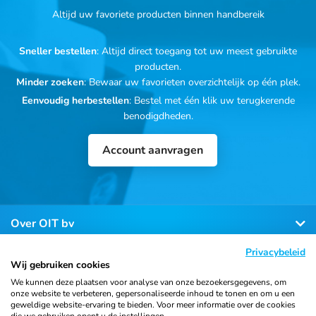
Altijd uw favoriete producten binnen handbereik
Sneller bestellen
: Altijd direct toegang tot uw meest gebruikte
producten.
Minder zoeken
: Bewaar uw favorieten overzichtelijk op één plek.
Eenvoudig herbestellen
: Bestel met één klik uw terugkerende
benodigdheden.
Account aanvragen
Over OIT bv
Privacybeleid
Klantenservice
Wij gebruiken cookies
We kunnen deze plaatsen voor analyse van onze bezoekersgegevens, om
onze website te verbeteren, gepersonaliseerde inhoud te tonen en om u een
Contact
geweldige website-ervaring te bieden. Voor meer informatie over de cookies