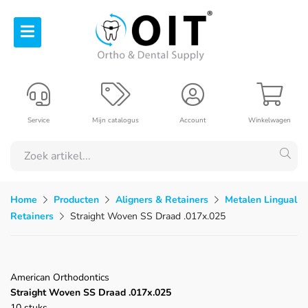
Service
Mijn catalogus
Account
Winkelwagen
Home
Producten
Aligners & Retainers
Metalen Lingual
Retainers
Straight Woven SS Draad .017x.025
American Orthodontics
Straight Woven SS Draad .017x.025
10 stuks