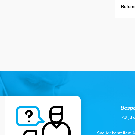
Referen
Bespa
Altijd
Sneller bestellen
: 