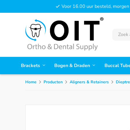
Voor 16.00 uur besteld, morgen 
Brackets
Bogen & Draden
Buccal Tub
Home
Producten
Aligners & Retainers
Dieptre