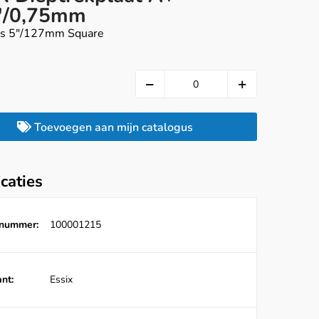
"/0,75mm
ks 5"/127mm Square
Toevoegen aan mijn catalogus
icaties
lnummer:
100001215
nt:
Essix