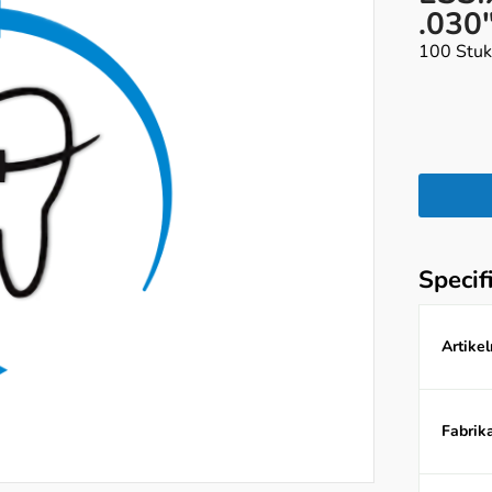
.030
100 Stu
Specif
Artike
Fabrika