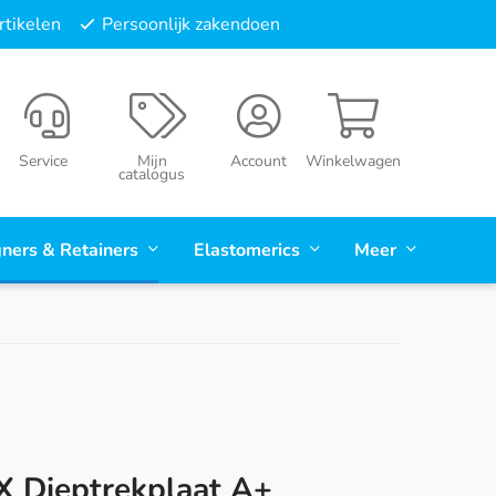
tikelen
Persoonlijk zakendoen
Service
Mijn
Account
Winkelwagen
catalogus
gners & Retainers
Elastomerics
Meer
X Dieptrekplaat A+