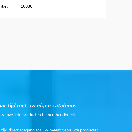
tie:
10030
ar tijd met uw eigen catalogus
 uw favoriete producten binnen handbereik
Altijd direct toegang tot uw meest gebruikte producten.