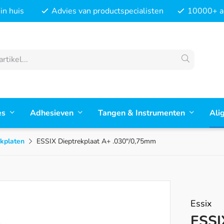
in huis
Advies van productspecialisten
10000+ ar
es
Adhesieven
Tangen & Instrumenten
Ali
kplaten
ESSIX Dieptrekplaat A+ .030"/0,75mm
Essix
ESSI