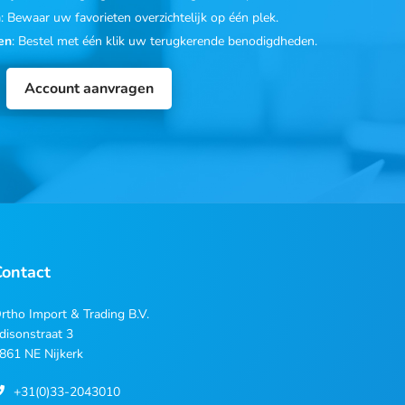
n
: Bewaar uw favorieten overzichtelijk op één plek.
en
: Bestel met één klik uw terugkerende benodigdheden.
Account aanvragen
Contact
rtho Import & Trading B.V.
disonstraat 3
861 NE Nijkerk
+31(0)33-2043010