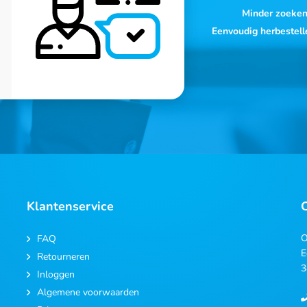
Minder zoeke
Eenvoudig herbestell
Klantenservice
O
FAQ
E
Retourneren
3
Inloggen
Algemene voorwaarden