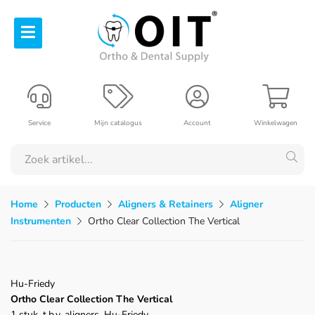
Service
Mijn catalogus
Account
Winkelwagen
Home
Producten
Aligners & Retainers
Aligner
Instrumenten
Ortho Clear Collection The Vertical
Hu-Friedy
Ortho Clear Collection The Vertical
1 stuk, t.b.v. aligners, Hu-Friedy