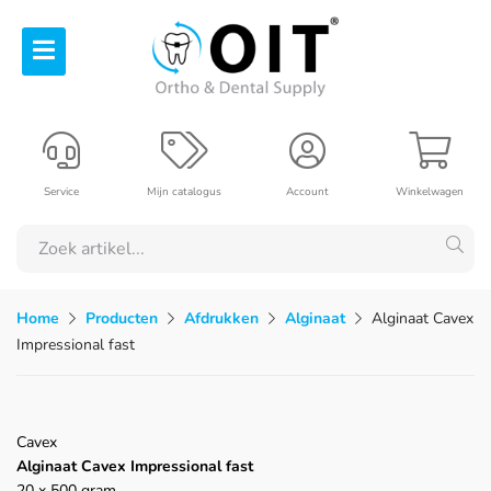
Service
Mijn catalogus
Account
Winkelwagen
Home
Producten
Afdrukken
Alginaat
Alginaat Cavex
Impressional fast
Cavex
Alginaat Cavex Impressional fast
20 x 500 gram