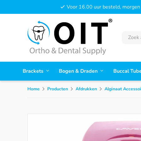
Voor 16.00 uur besteld, morgen 
Brackets
Bogen & Draden
Buccal Tub
Home
Producten
Afdrukken
Alginaat Accesso