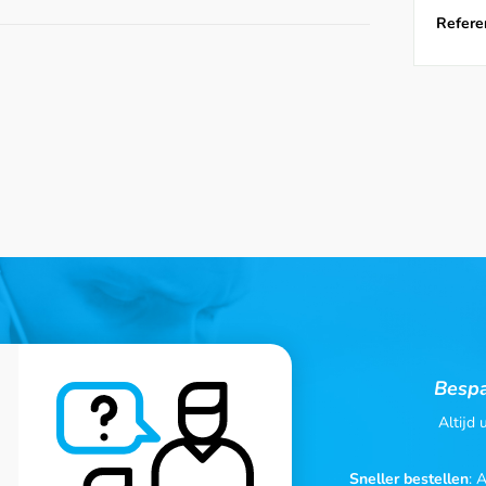
Referen
Bespa
Altijd
Sneller bestellen
: 