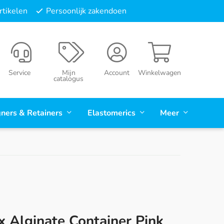
tikelen
Persoonlijk zakendoen
Service
Mijn
Account
Winkelwagen
catalogus
gners & Retainers
Elastomerics
Meer
x Alginate Container Pink