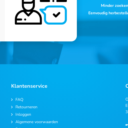
Minder zoeke
Eenvoudig herbestell
Klantenservice
O
FAQ
E
Retourneren
3
Inloggen
Algemene voorwaarden