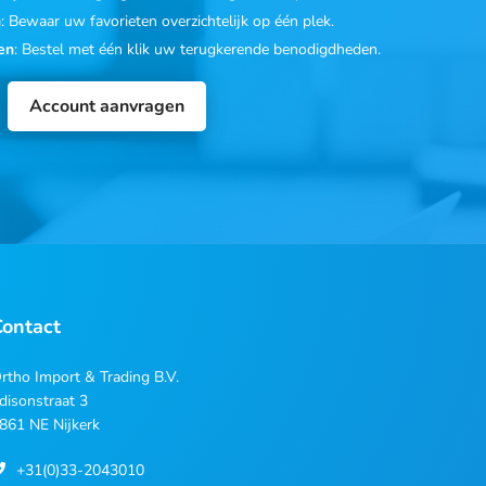
n
: Bewaar uw favorieten overzichtelijk op één plek.
en
: Bestel met één klik uw terugkerende benodigdheden.
Account aanvragen
Contact
rtho Import & Trading B.V.
disonstraat 3
861 NE Nijkerk
+31(0)33-2043010