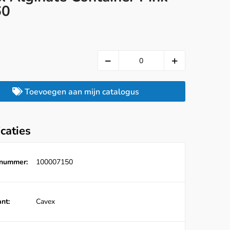
60
Toevoegen aan mijn catalogus
icaties
lnummer:
100007150
nt:
Cavex