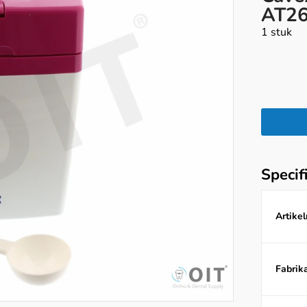
AT2
1 stuk
Specif
Artike
Fabrika