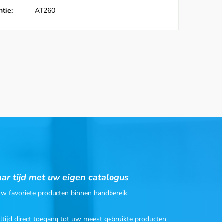
tie:
AT260
ar tijd met uw eigen catalogus
 uw favoriete producten binnen handbereik
Altijd direct toegang tot uw meest gebruikte producten.