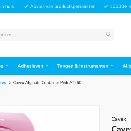
in huis
Advies van productspecialisten
10000+ ar
es
Adhesieven
Tangen & Instrumenten
Ali
ires
Cavex Alginate Container Pink AT260
Cavex
Cave