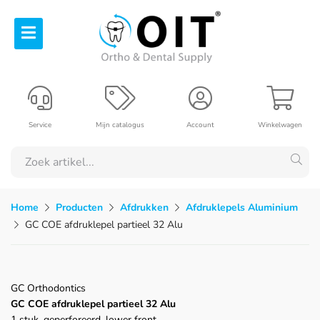
Service
Mijn catalogus
Account
Winkelwagen
Home
Producten
Afdrukken
Afdruklepels Aluminium
GC COE afdruklepel partieel 32 Alu
GC Orthodontics
GC COE afdruklepel partieel 32 Alu
1 stuk, geperforeerd, lower front