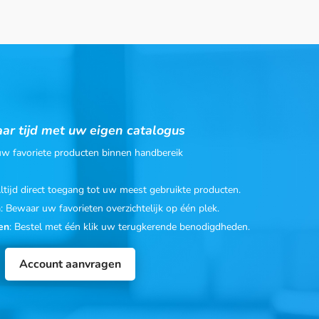
ar tijd met uw eigen catalogus
 uw favoriete producten binnen handbereik
Altijd direct toegang tot uw meest gebruikte producten.
n
: Bewaar uw favorieten overzichtelijk op één plek.
en
: Bestel met één klik uw terugkerende benodigdheden.
Account aanvragen