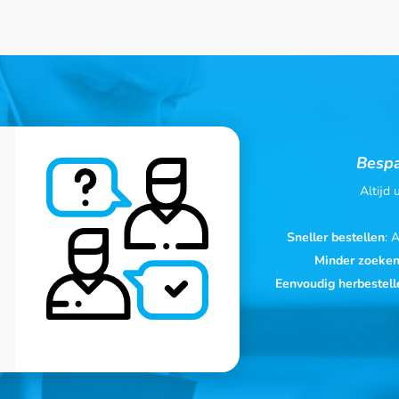
Bespa
Altijd
Sneller bestellen
: 
Minder zoeke
Eenvoudig herbestell