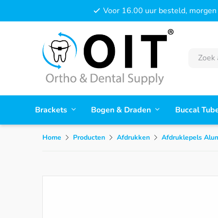
Voor 16.00 uur besteld, morgen 
Brackets
Bogen & Draden
Buccal Tub
Home
Producten
Afdrukken
Afdruklepels Alu