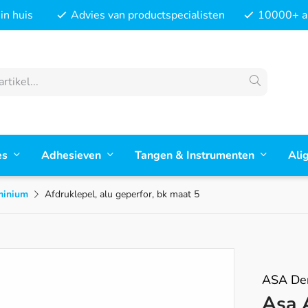
in huis
Advies van productspecialisten
10000+ ar
es
Adhesieven
Tangen & Instrumenten
Ali
minium
Afdruklepel, alu geperfor, bk maat 5
ASA Den
Asa 