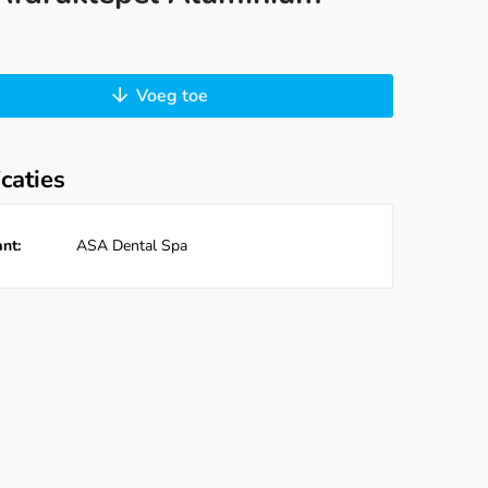
Voeg toe
icaties
nt:
ASA Dental Spa