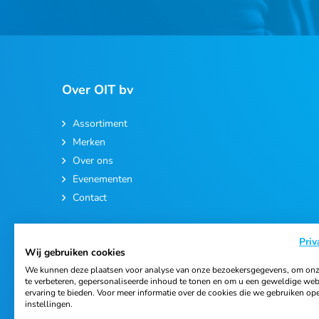
Over OIT bv
Assortiment
Merken
Over ons
Evenementen
Contact
Priv
Wij gebruiken cookies
We kunnen deze plaatsen voor analyse van onze bezoekersgegevens, om onz
te verbeteren, gepersonaliseerde inhoud te tonen en om u een geweldige web
ervaring te bieden. Voor meer informatie over de cookies die we gebruiken op
© 2026 Ortho Import & Trading B.V.
instellingen.