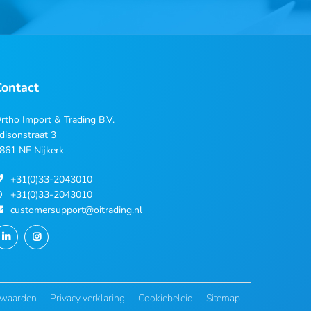
Contact
rtho Import & Trading B.V.
disonstraat 3
861 NE Nijkerk
+31(0)33-2043010
+31(0)33-2043010
customersupport@oitrading.nl
rwaarden
Privacy verklaring
Cookiebeleid
Sitemap