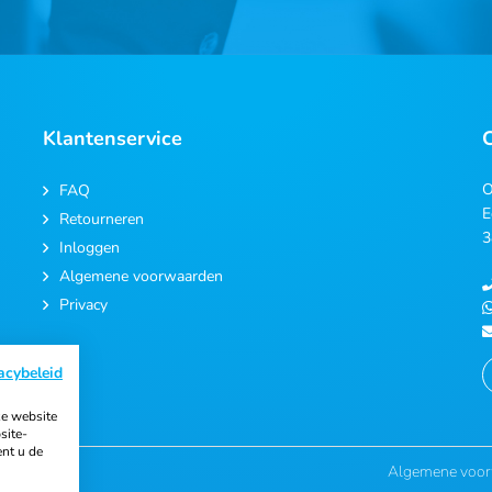
Klantenservice
O
FAQ
E
Retourneren
3
Inloggen
Algemene voorwaarden
Privacy
acybeleid
e website
site-
ent u de
Algemene voo