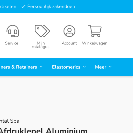
tikelen
Persoonlijk zakendoen
Service
Mijn
Account
Winkelwagen
catalogus
gners & Retainers
Elastomerics
Meer
tal Spa
Afdruklepel Aluminium