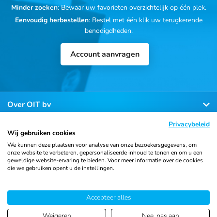
Minder zoeken
: Bewaar uw favorieten overzichtelijk op één plek.
Eenvoudig herbestellen
: Bestel met één klik uw terugkerende
benodigdheden.
Account aanvragen
Over OIT bv
Privacybeleid
Klantenservice
Wij gebruiken cookies
We kunnen deze plaatsen voor analyse van onze bezoekersgegevens, om
onze website te verbeteren, gepersonaliseerde inhoud te tonen en om u een
Contact
geweldige website-ervaring te bieden. Voor meer informatie over de cookies
die we gebruiken opent u de instellingen.
Accepteer alles
© 2026 Ortho Import
Algemene voorwaarden
Privacy
& Trading B.V.
verklaring
Cookiebeleid
Sitemap
Weigeren
Nee, pas aan