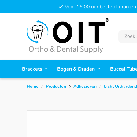
Voor 16.00 uur besteld, morgen 
Brackets
Bogen & Draden
Buccal Tub
Home
Producten
Adhesieven
Licht Uitharden