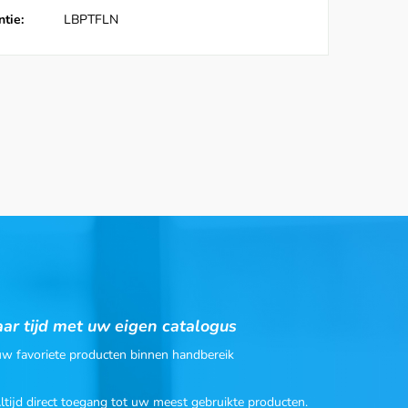
tie:
LBPTFLN
ar tijd met uw eigen catalogus
 uw favoriete producten binnen handbereik
Altijd direct toegang tot uw meest gebruikte producten.