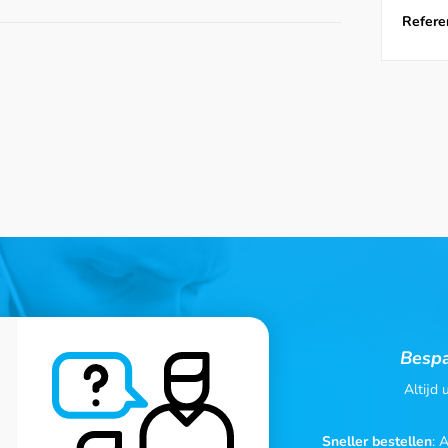
Referen
Bespa
Altijd
Sneller bestellen
: 