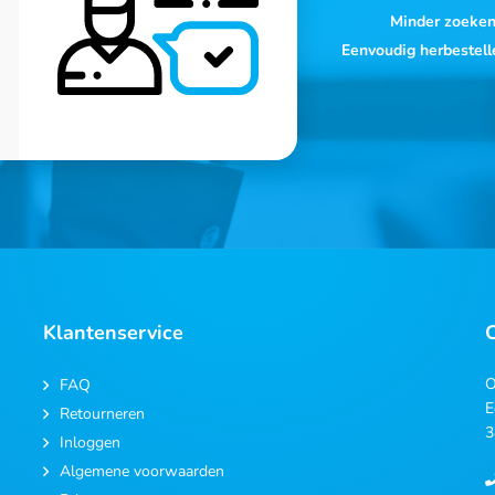
Minder zoeke
Eenvoudig herbestell
Klantenservice
O
FAQ
E
Retourneren
3
Inloggen
Algemene voorwaarden