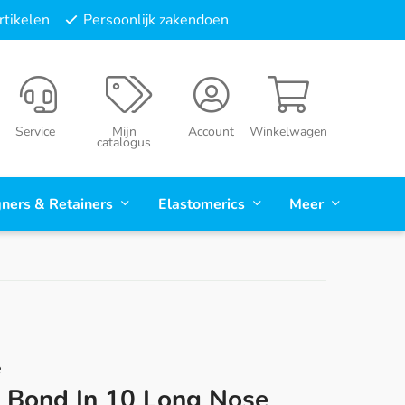
tikelen
Persoonlijk zakendoen
Service
Mijn
Account
Winkelwagen
catalogus
gners & Retainers
Elastomerics
Meer
e
t Bond In 10 Long Nose