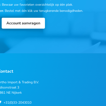
n
: Bewaar uw favorieten overzichtelijk op één plek.
en
: Bestel met één klik uw terugkerende benodigdheden.
Account aanvragen
Contact
rtho Import & Trading B.V.
disonstraat 3
861 NE Nijkerk
+31(0)33-2043010