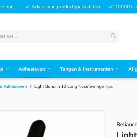
in huis
Advies van productspecialisten
10000+ ar
es
Adhesieven
Tangen & Instrumenten
Ali
de Adhesieven
Light Bond in 10 Long Nose Syringe Tips
Relianc
Ligh