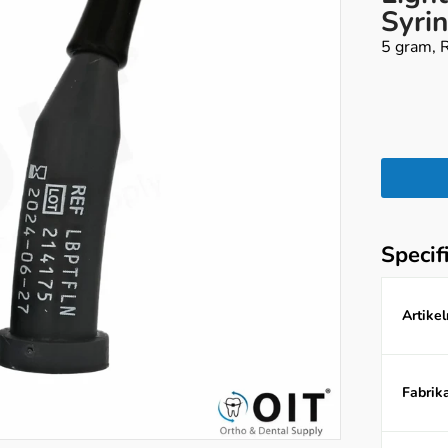
Syri
5 gram, R
Specif
Artike
Fabrika