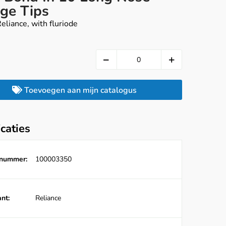
nge Tips
eliance, with fluriode
Toevoegen aan mijn catalogus
icaties
lnummer:
100003350
nt:
Reliance