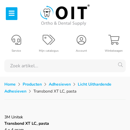
Service
Mijn catalogus
Account
Winkelwagen
Home
Producten
Adhesieven
Licht Uithardende
Adhesieven
Transbond XT LC, pasta
3M Unitek
Transbond XT LC, pasta
4 x 4 gram