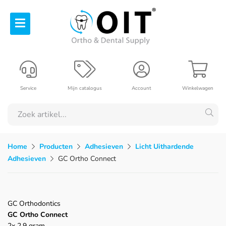
Service
Mijn catalogus
Account
Winkelwagen
Home
Producten
Adhesieven
Licht Uithardende
Adhesieven
GC Ortho Connect
GC Orthodontics
GC Ortho Connect
2x 2,9 gram