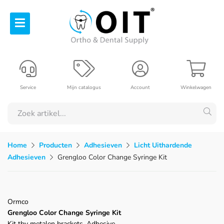
Service
Mijn catalogus
Account
Winkelwagen
Home
Producten
Adhesieven
Licht Uithardende
Adhesieven
Grengloo Color Change Syringe Kit
Ormco
Grengloo Color Change Syringe Kit
Kit tbv metalen brackets, Adhesive