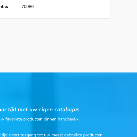
tie:
70086
ar tijd met uw eigen catalogus
 uw favoriete producten binnen handbereik
Altijd direct toegang tot uw meest gebruikte producten.