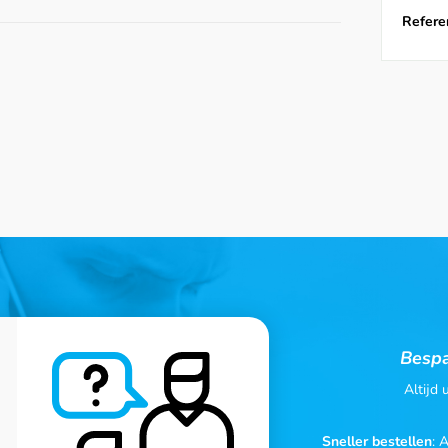
Referen
Bespa
Altijd
Sneller bestellen
: 