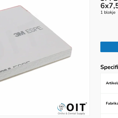
6x7,
1 blokje
Specif
Artike
Fabrika