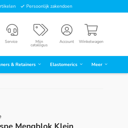
tikelen
Persoonlijk zakendoen
Service
Mijn
Account
Winkelwagen
catalogus
gners & Retainers
Elastomerics
Meer
e
spe Mengblok Klein