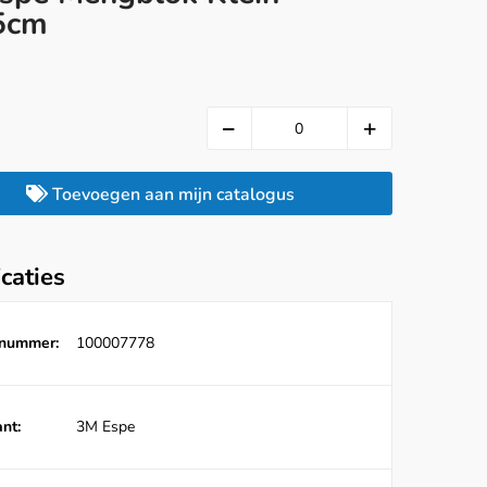
5cm
Toevoegen aan mijn catalogus
icaties
lnummer:
100007778
nt:
3M Espe