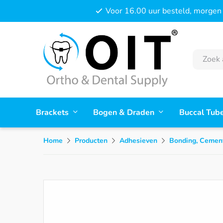
Voor 16.00 uur besteld, morgen 
Brackets
Bogen & Draden
Buccal Tub
Home
Producten
Adhesieven
Bonding, Cement