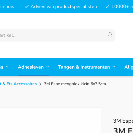
in huis
Advies van productspecialisten
10000+ ar
es
Adhesieven
Tangen & Instrumenten
Ali
 & Ets Accessoires
3M Espe mengblok klein 6x7,5cm
3M Esp
3M E