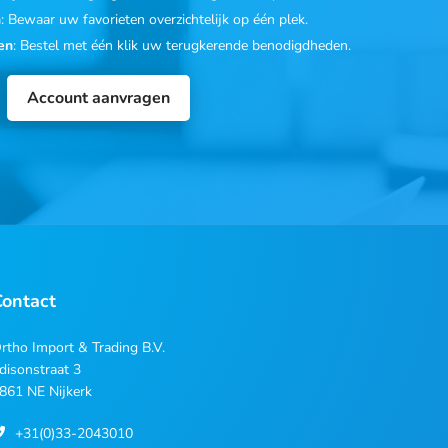
n
: Bewaar uw favorieten overzichtelijk op één plek.
en
: Bestel met één klik uw terugkerende benodigdheden.
Account aanvragen
Contact
rtho Import & Trading B.V.
disonstraat 3
861 NE Nijkerk
+31(0)33-2043010