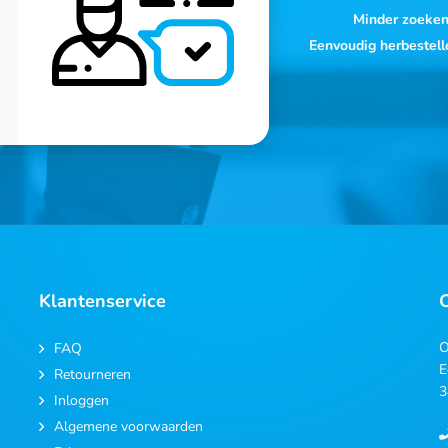
Minder zoeke
Eenvoudig herbestell
Klantenservice
O
FAQ
E
Retourneren
3
Inloggen
Algemene voorwaarden