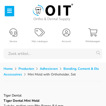
Service
Mijn catalogus
Account
Winkelwagen
Home
Producten
Adhesieven
Bonding, Cement & Ets
Accessoires
Mini Mold with Orthoholder, Set
Tiger Dental
Tiger Dental Mini Mold
2 stuks, mallen voor Bite Ramps 8,4 mm