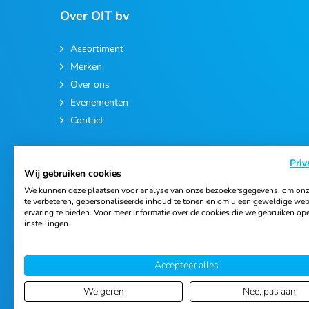
Over OIT bv
Assortiment
Merken
Over ons
Evenementen
Contact
Priv
Wij gebruiken cookies
We kunnen deze plaatsen voor analyse van onze bezoekersgegevens, om onz
te verbeteren, gepersonaliseerde inhoud te tonen en om u een geweldige web
ervaring te bieden. Voor meer informatie over de cookies die we gebruiken op
© 2026 Ortho Import & Trading B.V.
instellingen.
Accepteer alles
Weigeren
Nee, pas aan