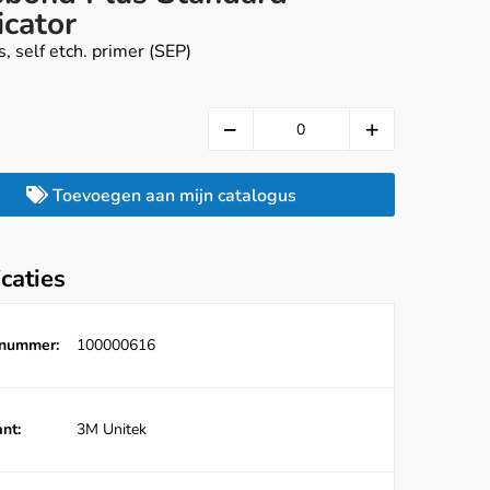
icator
, self etch. primer (SEP)
Toevoegen aan mijn catalogus
icaties
lnummer:
100000616
nt:
3M Unitek