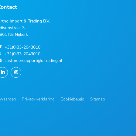
Contact
rtho Import & Trading B.V.
disonstraat 3
861 NE Nijkerk
+31(0)33-2043010
+31(0)33-2043010
customersupport@oitrading.nl
rwaarden
Privacy verklaring
Cookiebeleid
Sitemap