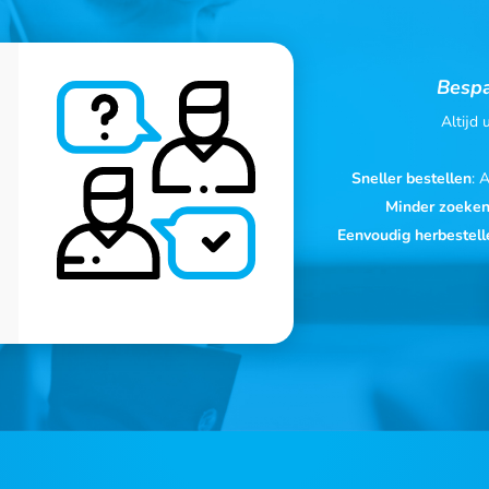
Bespa
Altijd
Sneller bestellen
: 
Minder zoeke
Eenvoudig herbestell