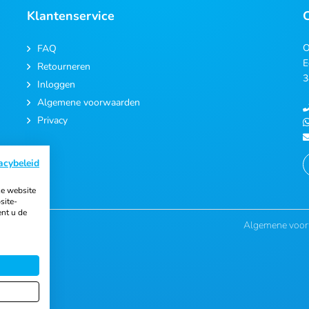
Klantenservice
O
FAQ
E
Retourneren
3
Inloggen
Algemene voorwaarden
Privacy
acybeleid
e website
site-
ent u de
Algemene voo