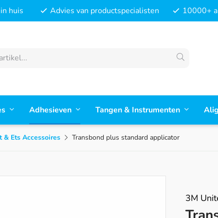
in huis
Advies van productspecialisten
10000+ ar
es
Adhesieven
Tangen & Instrumenten
Ali
 & Ets Accessoires
Transbond plus standard applicator
3M Unit
Tran