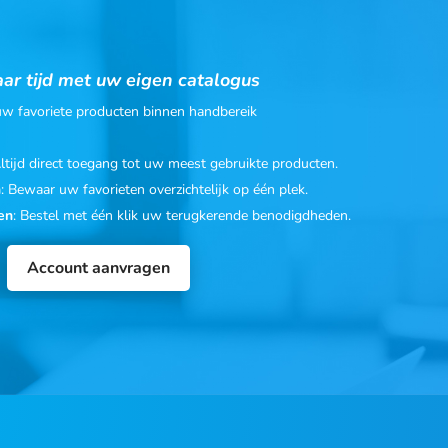
ar tijd met uw eigen catalogus
 uw favoriete producten binnen handbereik
Altijd direct toegang tot uw meest gebruikte producten.
n
: Bewaar uw favorieten overzichtelijk op één plek.
en
: Bestel met één klik uw terugkerende benodigdheden.
Account aanvragen