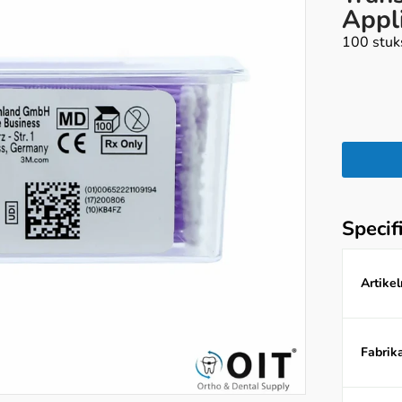
Appl
100 stuks
Specif
Artike
Fabrika