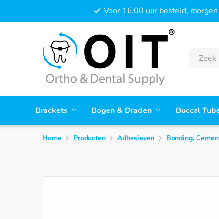
Voor 16.00 uur besteld, morgen 
Brackets
Bogen & Draden
Buccal Tub
Home
Producten
Adhesieven
Bonding, Cement