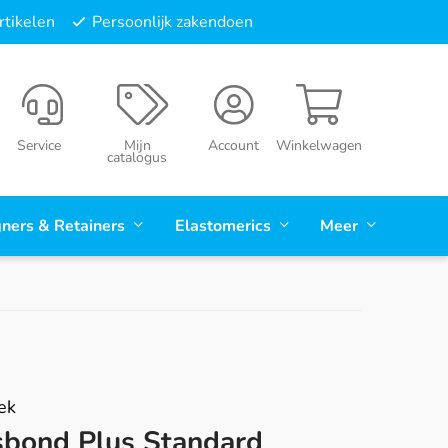
tikelen
Persoonlijk zakendoen
Service
Mijn
Account
Winkelwagen
catalogus
gners & Retainers
Elastomerics
Meer
ek
sbond Plus Standard