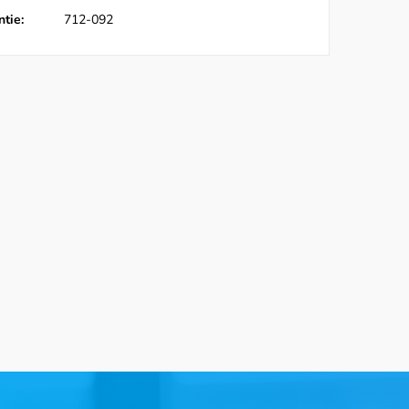
tie:
712-092