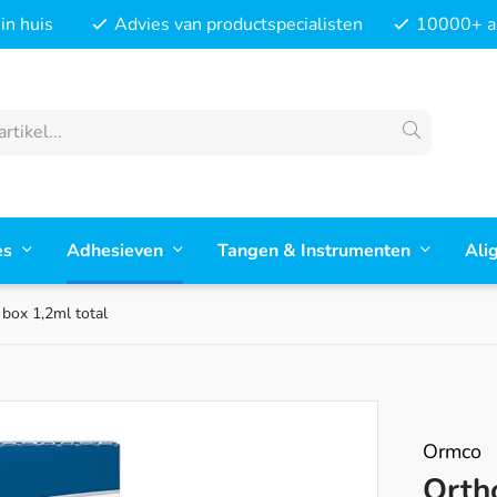
in huis
Advies van productspecialisten
10000+ ar
es
Adhesieven
Tangen & Instrumenten
Ali
 box 1,2ml total
Ormco
Orth