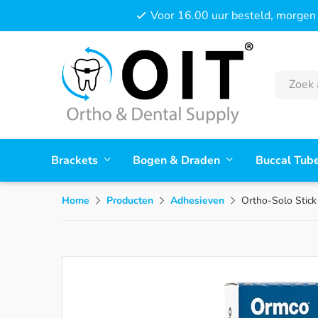
Voor 16.00 uur besteld, morgen 
Brackets
Bogen & Draden
Buccal Tub
Home
Producten
Adhesieven
Ortho-Solo Stick