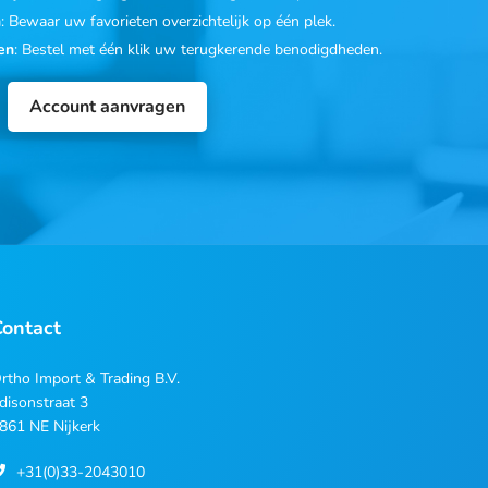
n
: Bewaar uw favorieten overzichtelijk op één plek.
en
: Bestel met één klik uw terugkerende benodigdheden.
Account aanvragen
Contact
rtho Import & Trading B.V.
disonstraat 3
861 NE Nijkerk
+31(0)33-2043010