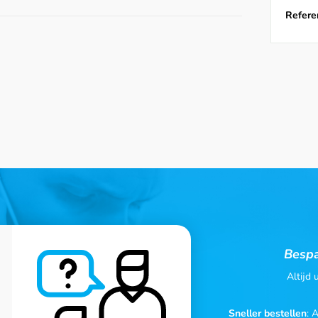
Referen
Bespa
Altijd
Sneller bestellen
: 