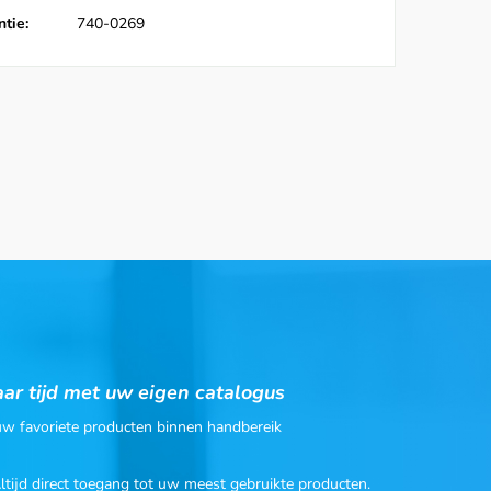
tie:
740-0269
ar tijd met uw eigen catalogus
 uw favoriete producten binnen handbereik
Altijd direct toegang tot uw meest gebruikte producten.