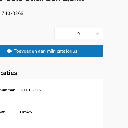
s, 740-0269
Toevoegen aan mijn catalogus
icaties
lnummer:
100003716
nt:
Ormco