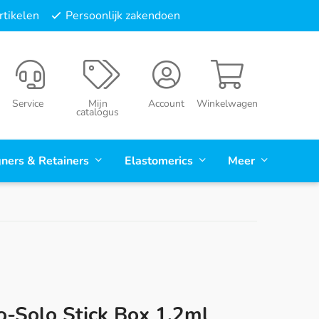
tikelen
Persoonlijk zakendoen
Service
Mijn
Account
Winkelwagen
catalogus
gners & Retainers
Elastomerics
Meer
o-Solo Stick Box 1,2ml