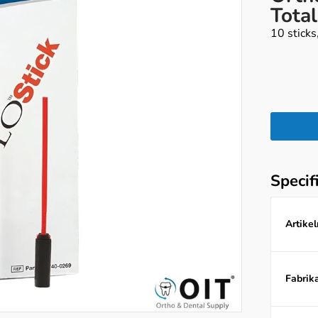
Total
10 stick
Specif
Artike
Fabrika