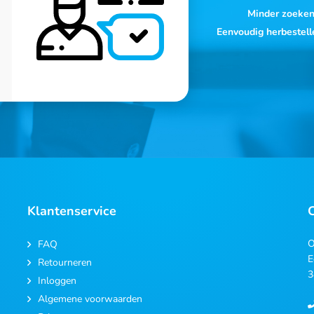
Minder zoeke
Eenvoudig herbestell
Klantenservice
O
FAQ
E
Retourneren
3
Inloggen
Algemene voorwaarden