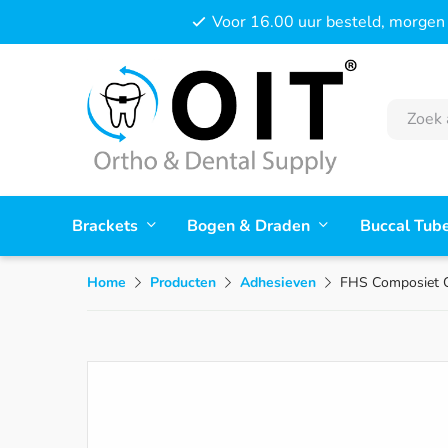
Voor 16.00 uur besteld, morgen 
Brackets
Bogen & Draden
Buccal Tub
Home
Producten
Adhesieven
FHS Composiet 