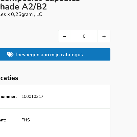
hade A2/B2
les x 0,25gram , LC
Toevoegen aan mijn catalogus
icaties
lnummer:
100010317
nt:
FHS