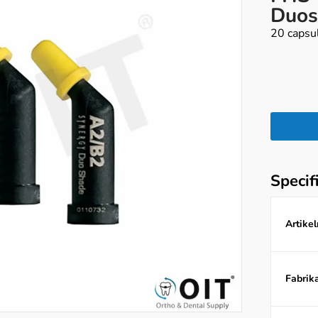
Duos
20 capsu
Specif
Artike
Fabrika