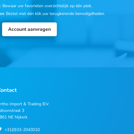
n
: Bewaar uw favorieten overzichtelijk op één plek.
en
: Bestel met één klik uw terugkerende benodigdheden.
Account aanvragen
Contact
rtho Import & Trading B.V.
disonstraat 3
861 NE Nijkerk
+31(0)33-2043010