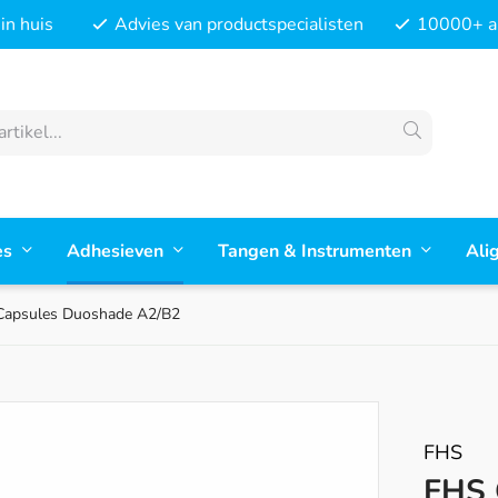
in huis
Advies van productspecialisten
10000+ ar
es
Adhesieven
Tangen & Instrumenten
Ali
Capsules Duoshade A2/B2
FHS
FHS 