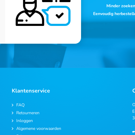
Minder zoeke
Eenvoudig herbestell
Klantenservice
O
FAQ
E
Retourneren
3
Inloggen
Algemene voorwaarden