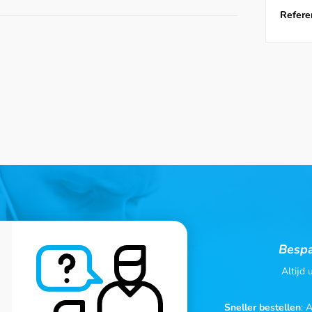
Referen
Bespa
Altijd
Sneller bestellen
: 