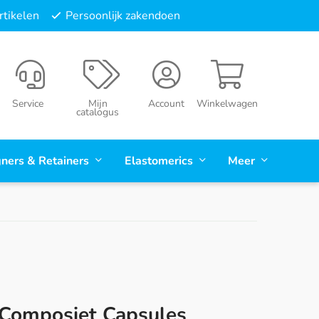
tikelen
Persoonlijk zakendoen
Service
Mijn
Account
Winkelwagen
catalogus
gners & Retainers
Elastomerics
Meer
Composiet Capsules