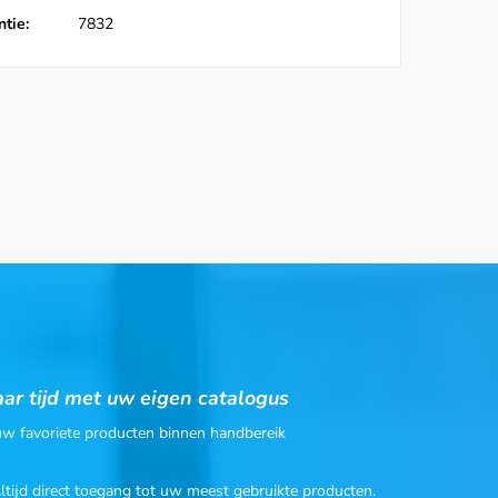
tie:
7832
ar tijd met uw eigen catalogus
 uw favoriete producten binnen handbereik
Altijd direct toegang tot uw meest gebruikte producten.