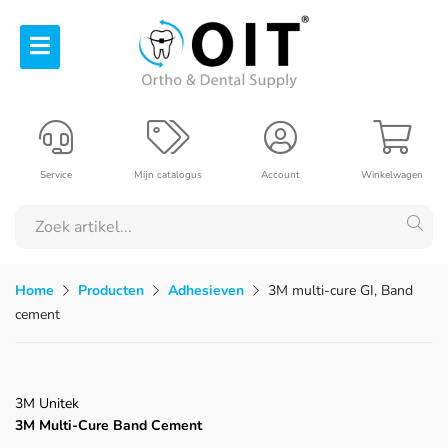
Service
Mijn catalogus
Account
Winkelwagen
Home
Producten
Adhesieven
3M multi-cure GI, Band
cement
3M Unitek
3M Multi-Cure Band Cement