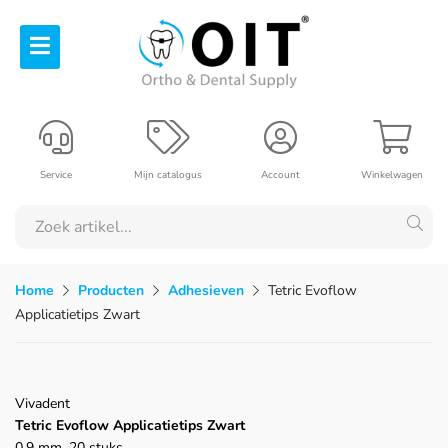
Service
Mijn catalogus
Account
Winkelwagen
Home
Producten
Adhesieven
Tetric Evoflow
Applicatietips Zwart
Vivadent
Tetric Evoflow Applicatietips Zwart
0,9 mm, 20 stuks