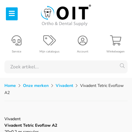
Service
Mijn catalogus
Account
Winkelwagen
Home
Onze merken
Vivadent
Vivadent Tetric Evoflow
A2
Vivadent
Vivadent Tetric Evoflow A2
20x0,2 gr capsules